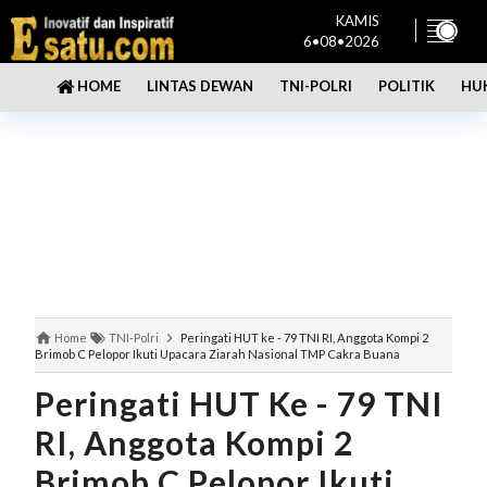
KAMIS
6•08•2026
LINTAS DEWAN
TNI-POLRI
POLITIK
HU
HOME
Home
TNI-Polri
Peringati HUT ke - 79 TNI RI, Anggota Kompi 2
Brimob C Pelopor Ikuti Upacara Ziarah Nasional TMP Cakra Buana
Peringati HUT Ke - 79 TNI
RI, Anggota Kompi 2
Brimob C Pelopor Ikuti