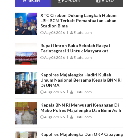
RECENT
POPULAR
VIDEO
XTC Cirebon Dukung Langkah Hukum
LBH BCN Terkait Pemanfaatan Lahan
Stadion Bima
Aug 06 2026
E satu.com
Bupati Imron Buka Sekolah Rakyat
Terintegrasi 1 Untuk Masyarakat
Aug 06 2026
E satu.com
Kapolres Majalengka Hadiri Kuliah
Umum Nasional Bersama Kepala BNN RI
Di UNMA
Aug 06 2026
E satu.com
Kepala BNN RI Menyusuri Kenangan Di
Mako Polres Majalengka Dan Bumi Asih
Aug 06 2026
E satu.com
Kapolres Majalengka Dan OKP Cipayung