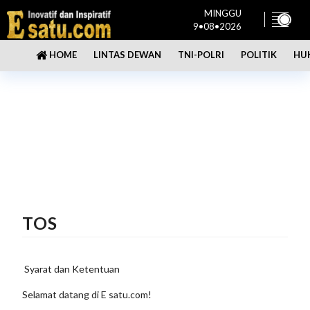
MINGGU
9•08•2026
LINTAS DEWAN
TNI-POLRI
POLITIK
HU
HOME
TOS
Syarat dan Ketentuan
Selamat datang di E satu.com!