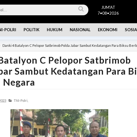
JUM'AT
7•08•2026
NI-POLRI
POLITIK
HUKUM
NASIONAL
EKONOMI
SOSIA
Danki 4 Batalyon C Pelopor Satbrimob Polda Jabar Sambut Kedatangan Para Biksu Ber
Batalyon C Pelopor Satbrimob
bar Sambut Kedatangan Para B
i Negara
2023
TNI-Polri,