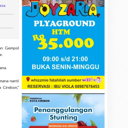
asa
tan Gempol
r.
ana.
imana nanti
 Cirebon,"