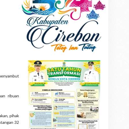
 menyambut
nan ribuan
kan, pihak
atangan 32