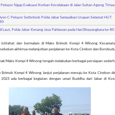
Pelopor Sigap Evakuasi Korban Kecelakaan di Jalan Sultan Ageng Tirtay
lyon C Pelopor Satbrimob Polda Jabar Sampaikan Ucapan Selamat HUT
80
i Laut, Polda Jabar Kenang Jasa Pahlawan pada Hari Bhayangkara ke-80
an istirahat dan bermalam di Mako Brimob Kompi 4 Winong Kecama
ebelum akhirnya melanjutkan perjalanan ke Kota Cirebon dan Borobudu
 pihak Mako Kompi 4 Winong tengah melakukan berbagai persiapan sederh
ko Brimob Kompi 4 Winong. lanjut perjalanan menuju ke Kota Cirebon d
 2023 ada berbagai kegiatan dengan umat Buddha dari Jabar di Kota