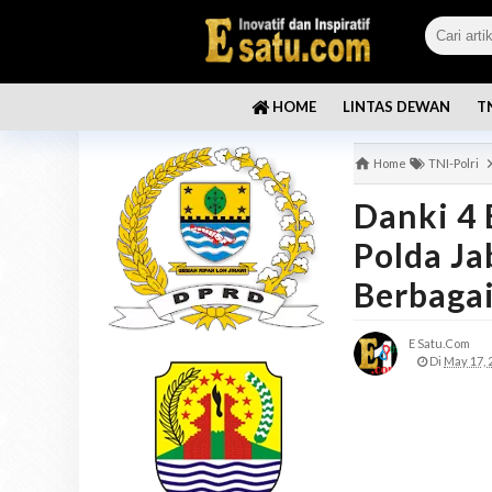
LINTAS DEWAN
T
HOME
Home
TNI-Polri
Danki 4 
Polda Ja
Berbaga
E Satu.com
Di
May 17, 