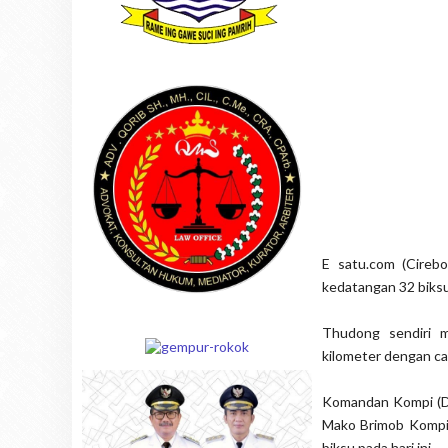
E satu.com (Cireb
kedatangan 32 biksu
Thudong sendiri m
kilometer dengan car
Komandan Kompi (Da
Mako Brimob Kompi
biksu pada hari ini.