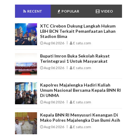
RECENT
POPULAR
VIDEO
XTC Cirebon Dukung Langkah Hukum
LBH BCN Terkait Pemanfaatan Lahan
Stadion Bima
Aug 06 2026
E satu.com
Bupati Imron Buka Sekolah Rakyat
Terintegrasi 1 Untuk Masyarakat
Aug 06 2026
E satu.com
Kapolres Majalengka Hadiri Kuliah
Umum Nasional Bersama Kepala BNN RI
Di UNMA
Aug 06 2026
E satu.com
Kepala BNN RI Menyusuri Kenangan Di
Mako Polres Majalengka Dan Bumi Asih
Aug 06 2026
E satu.com