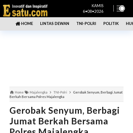
KAMIS
6•08•2026
LINTAS DEWAN
TNI-POLRI
POLITIK
HU
HOME
Home
Majalengka
TNI-Polri
Gerobak Senyum, Berbagi Jumat
Berkah Bersama Polres Majalengka
Gerobak Senyum, Berbagi
Jumat Berkah Bersama
Polres Majalengka