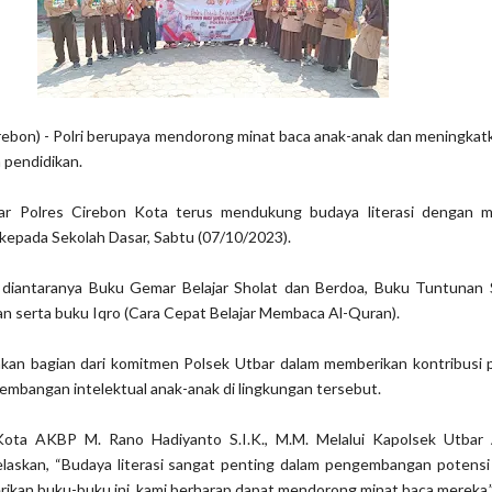
rebon) - Polri berupaya mendorong minat baca anak-anak dan meningka
n pendidikan.
bar Polres Cirebon Kota terus mendukung budaya literasi dengan 
 kepada Sekolah Dasar, Sabtu (07/10/2023).
 diantaranya Buku Gemar Belajar Sholat dan Berdoa, Buku Tuntunan S
n serta buku Iqro (Cara Cepat Belajar Membaca Al-Quran).
kan bagian dari komitmen Polsek Utbar dalam memberikan kontribusi p
embangan intelektual anak-anak di lingkungan tersebut.
Kota AKBP M. Rano Hadiyanto S.I.K., M.M. Melalui Kapolsek Utba
askan, “Budaya literasi sangat penting dalam pengembangan potensi
ikan buku-buku ini, kami berharap dapat mendorong minat baca mereka.