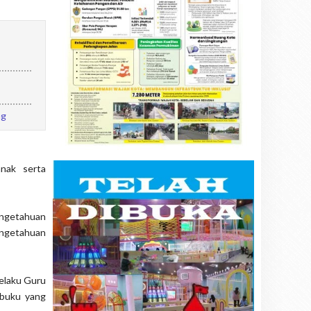
ng
nak serta
engetahuan
engetahuan
selaku Guru
 buku yang