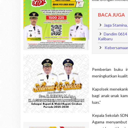
BACA JUGA
Jaga Stamina,
Dandim 0614 K
Kalibaru
Kebersamaan 
Pemberian buku i
meningkatkan kuali
Kapolsek menekanka
bagi anak-anak ka
luas.”
Kepala Sekolah SDN 
Agama menyambut ba