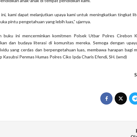
pendidikan anak-anak di tempat pendidikan kami.
ni, kami dapat melanjutkan upaya kami untuk meningkatkan tingkat lit
ka pintu pengetahuan yang lebih luas,” ujarnya.
n buku ini mencerminkan komitmen Polsek Utbar Polres Cirebon 
kan dan budaya literasi di komunitas mereka. Semoga dengan upaya
ividu yang cerdas dan berpengetahuan luas, membawa harapan bagi 
tup Kasubsi Penmas Humas Polres Ciko Ipda Charis Efendi, SH. (wnd)
S
Ol