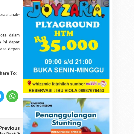
erasi anak-
Kota dalam
 ini dapat
masa depan
hare To:
Previous
der Post