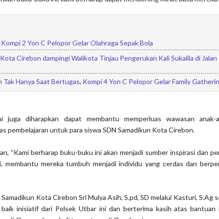
 Kompi 2 Yon C Pelopor Gelar Olahraga Sepak Bola
ota Cirebon dampingi Walikota Tinjau Pengerukan Kali Sukalila di Jalan
Tak Hanya Saat Bertugas, Kompi 4 Yon C Pelopor Gelar Family Gatheri
ni juga diharapkan dapat membantu memperluas wawasan anak-a
tas pembelajaran untuk para siswa SDN Samadikun Kota Cirebon.
n, “Kami berharap buku-buku ini akan menjadi sumber inspirasi dan p
mi, membantu mereka tumbuh menjadi individu yang cerdas dan berp
Samadikun Kota Cirebon Sri Mulya Asih, S.pd, SD melalui Kasturi, S.Ag 
ik inisiatif dari Polsek Utbar ini dan berterima kasih atas bantuan