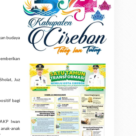
tkan budaya
memberikan
holat, Juz
ositif bagi
r AKP Iwan
 anak-anak
”