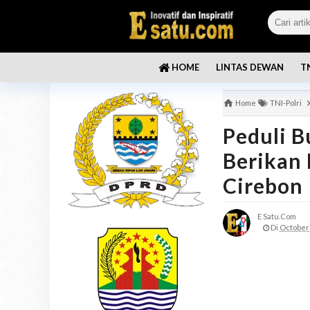
LINTAS DEWAN
T
HOME
Home
TNI-Polri
Peduli B
Berikan
Cirebon
E Satu.com
Di
October 