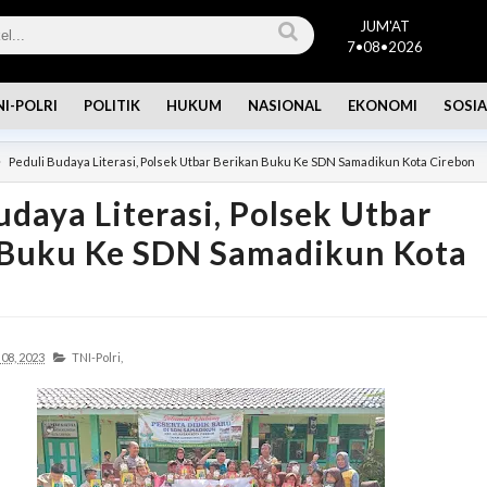
JUM'AT
7•08•2026
NI-POLRI
POLITIK
HUKUM
NASIONAL
EKONOMI
SOSIA
Peduli Budaya Literasi, Polsek Utbar Berikan Buku Ke SDN Samadikun Kota Cirebon
udaya Literasi, Polsek Utbar
 Buku Ke SDN Samadikun Kota
08, 2023
TNI-Polri,