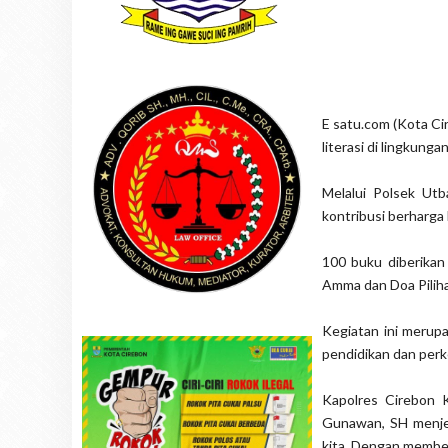
E satu.com (Kota Ci
literasi di lingkunga
Melalui Polsek Ut
kontribusi berharga
100 buku diberikan
Amma dan Doa Piliha
Kegiatan ini merupa
pendidikan dan perk
Kapolres Cirebon 
Gunawan, SH menjel
kita. Dengan member