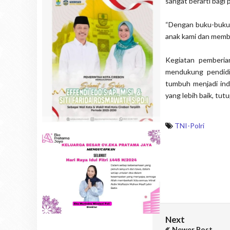
sangat berarti bagi 
“Dengan buku-buku i
anak kami dan membu
Kegiatan pemberia
mendukung pendidi
tumbuh menjadi ind
yang lebih baik, tu
TNI-Polri
Next
Newer Post