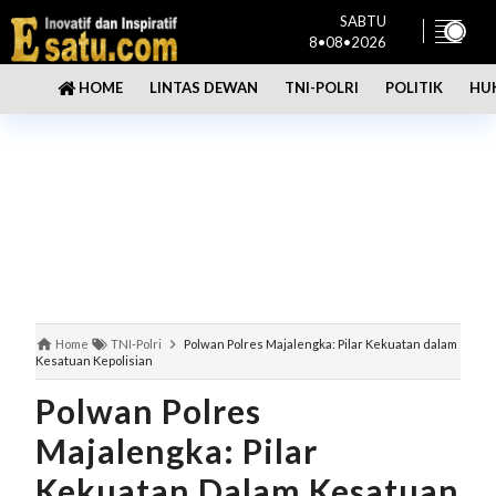
SABTU
8•08•2026
LINTAS DEWAN
TNI-POLRI
POLITIK
HU
HOME
Home
TNI-Polri
Polwan Polres Majalengka: Pilar Kekuatan dalam
Kesatuan Kepolisian
Polwan Polres
Majalengka: Pilar
Kekuatan Dalam Kesatuan