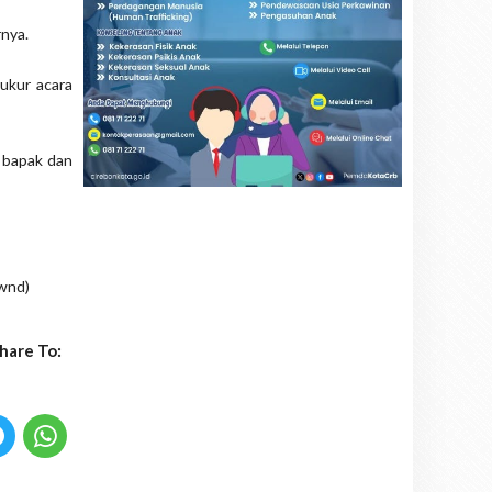
rnya.
ukur acara
n bapak dan
(wnd)
hare To: