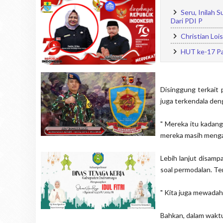
Seru, Inilah 
Dari PDI P
Christian Lo
HUT ke-17 Pa
Disinggung terkait 
juga terkendala den
" Mereka itu kadan
mereka masih mengal
Lebih lanjut disamp
soal permodalan. Te
" Kita juga mewadahi
Bahkan, dalam wakt