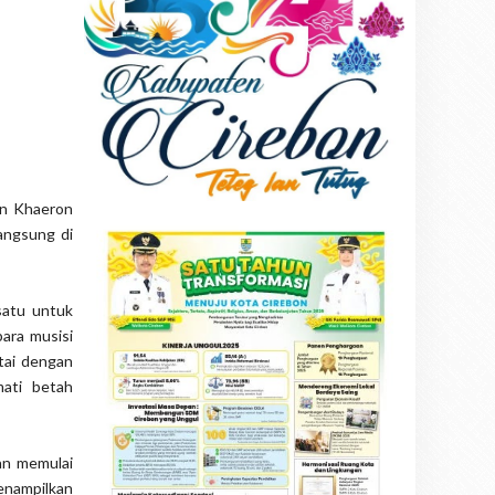
man Khaeron
angsung di
satu untuk
para musisi
tai dengan
mati betah
an memulai
nampilkan