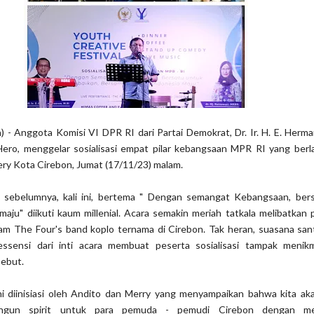
) - Anggota Komisi VI DPR RI dari Partai Demokrat, Dr. Ir. H. E. Her
Hero, menggelar sosialisasi empat pilar kebangsaan MPR RI yang berl
ry Kota Cirebon, Jumat (17/11/23) malam.
si sebelumnya, kali ini, bertema " Dengan semangat Kebangsaan, ber
aju" diikuti kaum millenial. Acara semakin meriah tatkala melibatkan 
am The Four's band koplo ternama di Cirebon. Tak heran, suasana san
essensi dari inti acara membuat peserta sosialisasi tampak menik
sebut.
ni diinisiasi oleh Andito dan Merry yang menyampaikan bahwa kita ak
ngun spirit untuk para pemuda - pemudi Cirebon dengan me