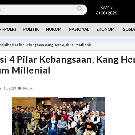
KAMIS
6•08•2026
NI-POLRI
POLITIK
HUKUM
NASIONAL
EKONOMI
SOSIA
osialisasi 4 Pilar Kebangsaan, Kang Hero Ajak Kaum Millenial
asi 4 Pilar Kebangsaan, Kang He
m Millenial
r 18, 2023
Politik,