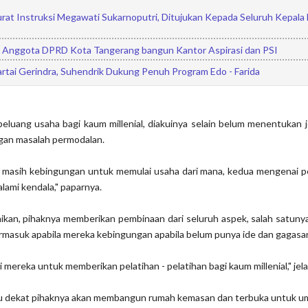
Surat Instruksi Megawati Sukarnoputri, Ditujukan Kepada Seluruh Kepala
is Anggota DPRD Kota Tangerang bangun Kantor Aspirasi dan PSI
rtai Gerindra, Suhendrik Dukung Penuh Program Edo - Farida
peluang usaha bagi kaum millenial, diakuinya selain belum menentukan 
gan masalah permodalan.
g masih kebingungan untuk memulai usaha dari mana, kedua mengenai p
ami kendala," paparnya.
aikan, pihaknya memberikan pembinaan dari seluruh aspek, salah satun
rmasuk apabila mereka kebingungan apabila belum punya ide dan gagasa
 mereka untuk memberikan pelatihan - pelatihan bagi kaum millenial," jel
u dekat pihaknya akan membangun rumah kemasan dan terbuka untuk u