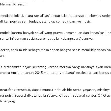
ta Herman Khaeron.
media di lokasi, acara sosialisasi empat pilar kebangsaan dikemas sedem
irkan pentas seni budaya, stand up comedy, dan live music.
 pendek, karena banyak sekali yang punya kemampuan dan kapasitas ke
ntai ini dengan sosialisasi empat pilar kebangsaan," ujarnya.
eron, anak muda sebagai masa depan bangsa harus memiliki pondasi ya
aan.
rus ditanamkan sejak sekarang karena mereka yang nantinya akan me
donesia emas di tahun 2045 mendatang sebagai pelaksana dari bonus d
reatifitas tersebut, dapat muncul sebuah ide serta gagasan, misalnya 
a puisi. Seperti diketahui, lanjutnya, Cirebon sebagai center Of Grav
ah panjang.