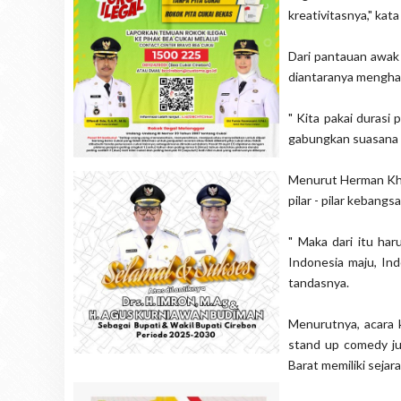
kreativitasnya," ka
Dari pantauan awak 
diantaranya menghad
" Kita pakai durasi
gabungkan suasana sa
Menurut Herman Kha
pilar - pilar kebangs
" Maka dari itu ha
Indonesia maju, In
tandasnya.
Menurutnya, acara k
stand up comedy jug
Barat memiliki sejar