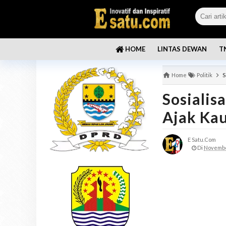
LINTAS DEWAN
T
HOME
Home
Politik
S
Sosialis
Ajak Kau
E Satu.com
Di
Novembe