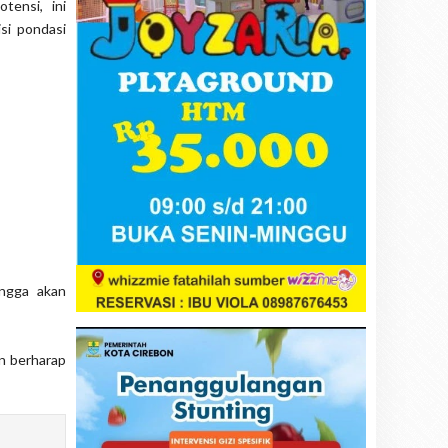
tensi, ini
si pondasi
ingga akan
an berharap