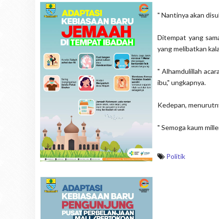
" Nantinya akan dis
Ditempat yang sama
yang melibatkan kala
" Alhamdulillah acar
ibu," ungkapnya.
Kedepan, menurutnya,
" Semoga kaum millen
Politik