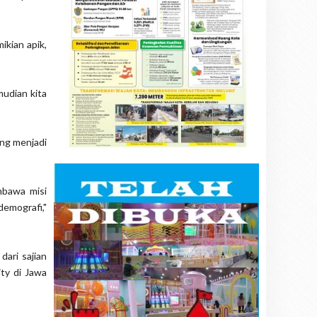
ikian apik,
mudian kita
ng menjadi
mbawa misi
emografi,"
dari sajian
ity di Jawa