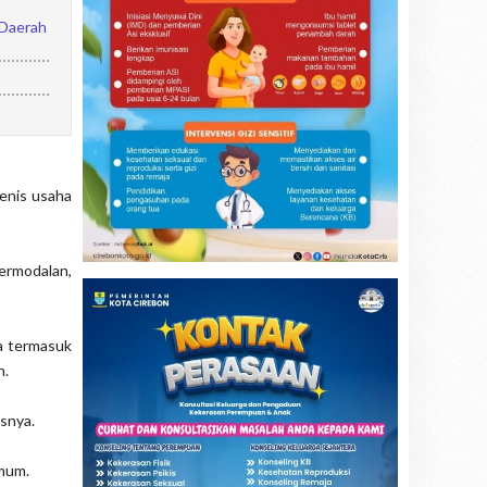
 Daerah
jenis usaha
ermodalan,
ya termasuk
n.
asnya.
mum.