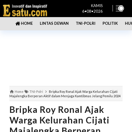
KAMIS
6•08•2026
LINTAS DEWAN
TNI-POLRI
POLITIK
HU
HOME
Home
TNI-Polri
Bripka Roy Ronal Ajak Warga Kelurahan Cijati
Majalengka Berperan Aktif dalam Menjaga Kamtibmas Jelang Pemilu 2024
Bripka Roy Ronal Ajak
Warga Kelurahan Cijati
Majalengka Berperan