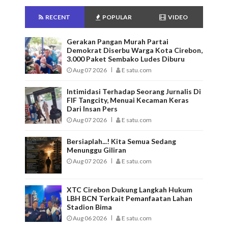
RECENT
POPULAR
VIDEO
Gerakan Pangan Murah Partai
Demokrat Diserbu Warga Kota Cirebon,
3.000 Paket Sembako Ludes Diburu
Aug 07 2026
E satu.com
Intimidasi Terhadap Seorang Jurnalis Di
FIF Tangcity, Menuai Kecaman Keras
Dari Insan Pers
Aug 07 2026
E satu.com
Bersiaplah...! Kita Semua Sedang
Menunggu Giliran
Aug 07 2026
E satu.com
XTC Cirebon Dukung Langkah Hukum
LBH BCN Terkait Pemanfaatan Lahan
Stadion Bima
Aug 06 2026
E satu.com