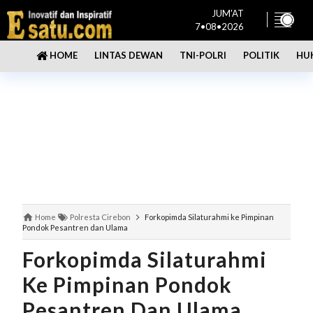
JUM'AT
7•08•2026
LINTAS DEWAN
TNI-POLRI
POLITIK
HU
HOME
Home
Polresta Cirebon
Forkopimda Silaturahmi ke Pimpinan
Pondok Pesantren dan Ulama
Forkopimda Silaturahmi
Ke Pimpinan Pondok
Pesantren Dan Ulama