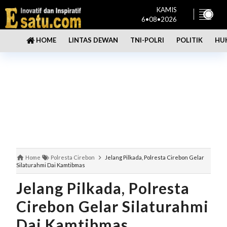
KAMIS
6•08•2026
LINTAS DEWAN
TNI-POLRI
POLITIK
HU
HOME
Home
Polresta Cirebon
Jelang Pilkada, Polresta Cirebon Gelar
Silaturahmi Dai Kamtibmas
Jelang Pilkada, Polresta
Cirebon Gelar Silaturahmi
Dai Kamtibmas