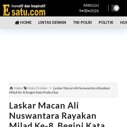
MINGGU
9•08•2026
LINTAS DEWAN
TNI-POLRI
POLITIK
HU
HOME
Home
Kota Cirebon
Laskar Macan Ali Nuswantara Rayakan
Milad Ke-8, Begini Kata Prabu Diaz
Laskar Macan Ali
Nuswantara Rayakan
Milad Ke-8, Begini Kata