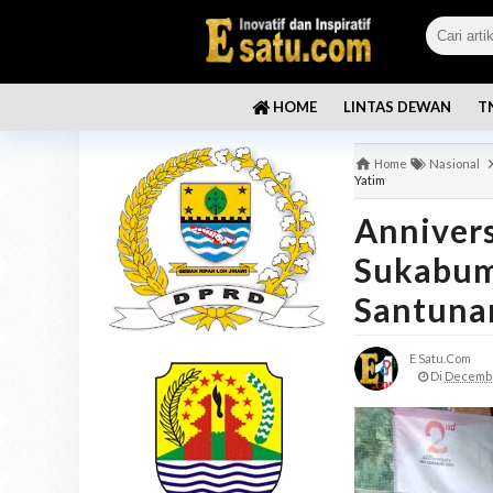
LINTAS DEWAN
T
HOME
Home
Nasional
Yatim
Annivers
Sukabum
Santuna
E Satu.com
Di
Decembe