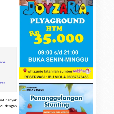
mana
ses
uat banyak
asi dengan