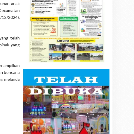
tunan anak
 Kecamatan
/12/2024).
yang telah
pihak yang
enampilkan
ban bencana
ng melanda