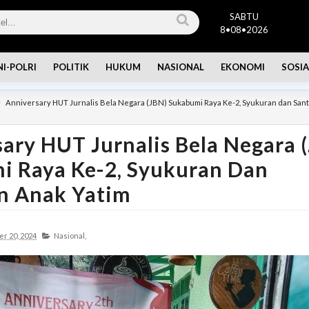
SABTU
8•08•2026
NI-POLRI
POLITIK
HUKUM
NASIONAL
EKONOMI
SOSIA
Anniversary HUT Jurnalis Bela Negara (JBN) Sukabumi Raya Ke-2, Syukuran dan Sa
ary HUT Jurnalis Bela Negara 
i Raya Ke-2, Syukuran Dan
n Anak Yatim
r 20, 2024
Nasional,