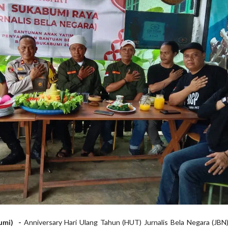
umi) -
Anniversary Hari Ulang Tahun (HUT) Jurnalis Bela Negara (JBN