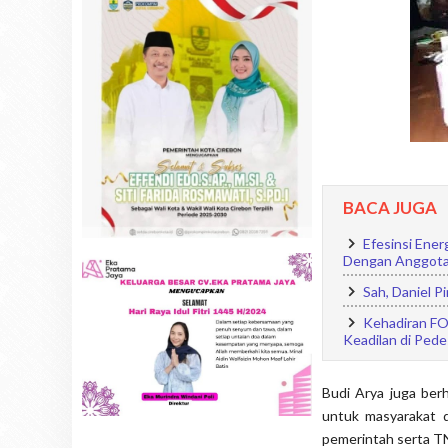
BACA JUGA
Efesinsi Ene
Dengan Anggota
Sah, Daniel P
Kehadiran FO
Keadilan di Ped
Budi Arya juga ber
untuk masyarakat d
pemerintah serta TN