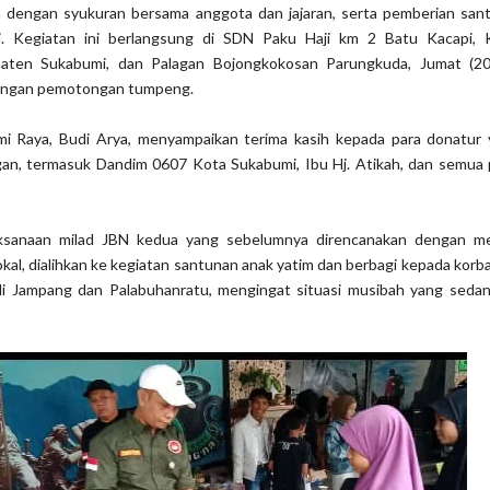
n dengan syukuran bersama anggota dan jajaran, serta pemberian san
si. Kegiatan ini berlangsung di SDN Paku Haji km 2 Batu Kacapi,
aten Sukabumi, dan Palagan Bojongkokosan Parungkuda, Jumat (20
 dengan pemotongan tumpeng.
 Raya, Budi Arya, menyampaikan terima kasih kepada para donatur 
n, termasuk Dandim 0607 Kota Sukabumi, Ibu Hj. Atikah, dan semua 
elaksanaan milad JBN kedua yang sebelumnya direncanakan dengan m
lokal, dialihkan ke kegiatan santunan anak yatim dan berbagi kepada kor
 di Jampang dan Palabuhanratu, mengingat situasi musibah yang seda