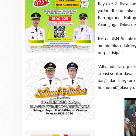
Raya ke-2 dirayaka
yatim di dua loka
Parungkuda, Kabup
Acara juga dihiasi
Ketua JBN Sukabumi
memberikan dukunga
berpartisipasi.
"Alhamdulillah, p
kreasi seni budaya 
banjir dan longsor
Sukabumi," jelasnya.