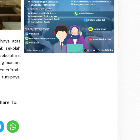
ihnya atas
ak sekolah
ekolah ini.
ang mampu.
emerintah,
" tutupnya.
hare To: