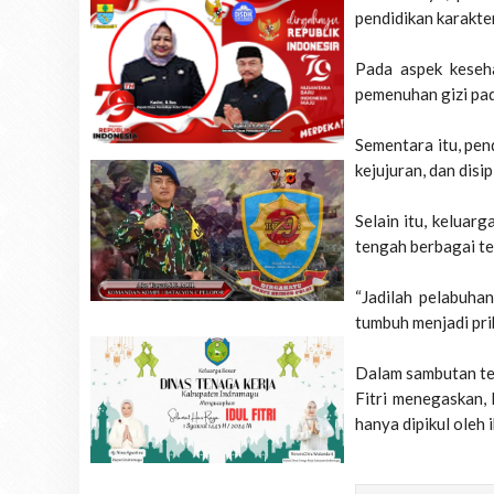
pendidikan karakte
Pada aspek keseh
pemenuhan gizi pad
Sementara itu, pen
kejujuran, dan disipl
Selain itu, keluar
tengah berbagai t
“Jadilah pelabuha
tumbuh menjadi pri
Dalam sambutan ter
Fitri menegaskan,
hanya dipikul oleh i