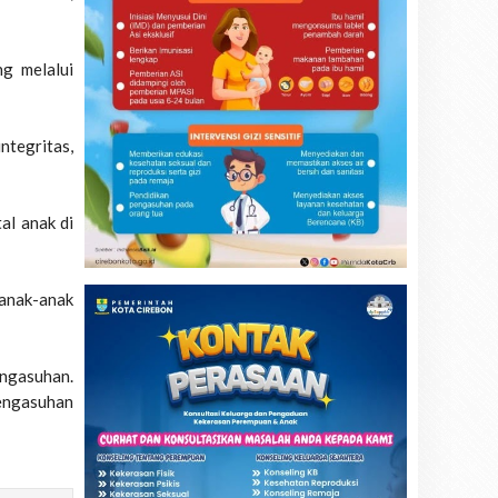
g melalui
ntegritas,
al anak di
 anak-anak
engasuhan.
pengasuhan