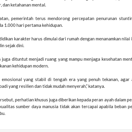
r, dan ketahanan mental.
atan, pemerintah terus mendorong percepatan penurunan stuntin
a 1.000 hari pertama kehidupan.
didikan karakter harus dimulai dari rumah dengan menanamkan nilai i
in sejak dini.
ga juga dituntut menjadi ruang yang mampu menjaga kesehatan ment
ekanan kehidupan modern.
n emosional yang stabil di tengah era yang penuh tekanan, agar
badi yang resilien dan tidak mudah menyerah,” katanya.
sebut, perhatian khusus juga diberikan kepada peran ayah dalam p
 kualitas sumber daya manusia tidak akan tercapai apabila beban 
bu.