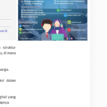
ai di
 struktur
y, di mana
uarga.
ksi dalam
gital yang
apnya.