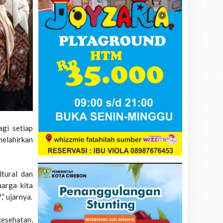
gi setiap
elahirkan
ltural dan
uarga kita
” ujarnya.
esehatan,