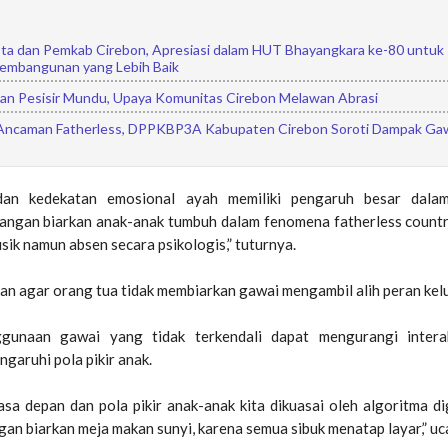
esta dan Pemkab Cirebon, Apresiasi dalam HUT Bhayangkara ke-80 untuk
embangunan yang Lebih Baik
kan Pesisir Mundu, Upaya Komunitas Cirebon Melawan Abrasi
ncaman Fatherless, DPPKBP3A Kabupaten Cirebon Soroti Dampak Gaw
 dan kedekatan emosional ayah memiliki pengaruh besar dalam
Jangan biarkan anak-anak tumbuh dalam fenomena fatherless countr
isik namun absen secara psikologis,” tuturnya.
an agar orang tua tidak membiarkan gawai mengambil alih peran kel
gunaan gawai yang tidak terkendali dapat mengurangi intera
garuhi pola pikir anak.
sa depan dan pola pikir anak-anak kita dikuasai oleh algoritma di
ngan biarkan meja makan sunyi, karena semua sibuk menatap layar,” uc