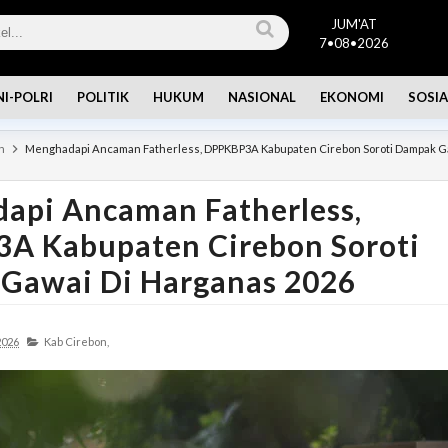
JUM'AT
7•08•2026
NI-POLRI
POLITIK
HUKUM
NASIONAL
EKONOMI
SOSIA
n
Menghadapi Ancaman Fatherless, DPPKBP3A Kabupaten Cirebon Soroti Dampak G
api Ancaman Fatherless,
A Kabupaten Cirebon Soroti
Gawai Di Harganas 2026
2026
Kab Cirebon,