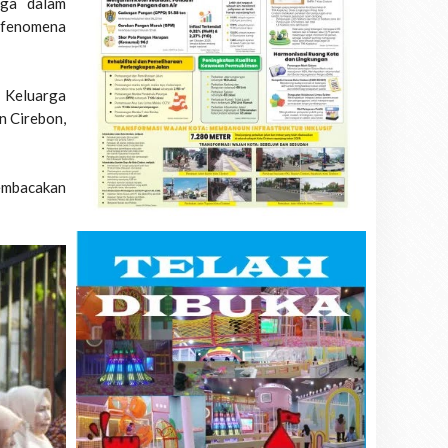
rga dalam
a fenomena
 Keluarga
 Cirebon,
embacakan