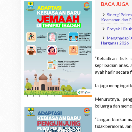
BACA JUGA
Sinergi Polr
Keamanan dan P
Proyek Hijau
Menghadapi A
Harganas 2026
“Kehadiran fisik
kepribadian anak. 
ayah hadir secara f
Ia juga mengingatk
Menurutnya, peng
keluarga dan memen
“Jangan biarkan ma
tidak bermoral. Ja