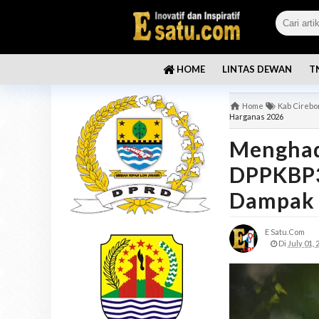
LINTAS DEWAN
T
HOME
Home
Kab Cirebo
Harganas 2026
Menghad
DPPKBP3
Dampak 
E Satu.com
Di
July 01, 