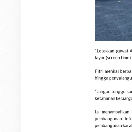
“Letakkan gawai A
layar (screen time)
Fitri menilai berb
hingga penyalahgun
“Jangan tunggu sam
ketahanan keluarga
Ia menambahkan,
pembangunan infr
pembangunan karak