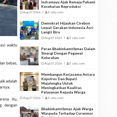
Indramayu Ajak Remaja Pahami
Kesehatan Reproduksi
Aug 07 2026
E satu.com
Demokrat Hijaukan Cirebon
Lewat Gerakan Indonesia Asri
Langit Biru
Aug 07 2026
E satu.com
tasi waktu
Peran Bhabinkamtibmas Dalam
Sinergi Dengan Pegawai
Kelurahan
lan bebas,
Aug 07 2026
E satu.com
Membangun Kerjasama Antara
Kapolres Dan Bupati
aik adalah
Majalengka Untuk
arnya.
Meningkatkan Kualitas
Pelayanan Kepada Warga
Aug 07 2026
E satu.com
rena itu,
ng dengan
Bhabinkamtibmas Ajak Warga
Waspada Terhadap Curanmor