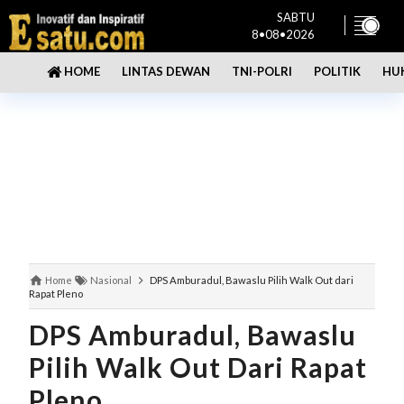
SABTU
8•08•2026
LINTAS DEWAN
TNI-POLRI
POLITIK
HU
HOME
Home
Nasional
DPS Amburadul, Bawaslu Pilih Walk Out dari
Rapat Pleno
DPS Amburadul, Bawaslu
Pilih Walk Out Dari Rapat
Pleno