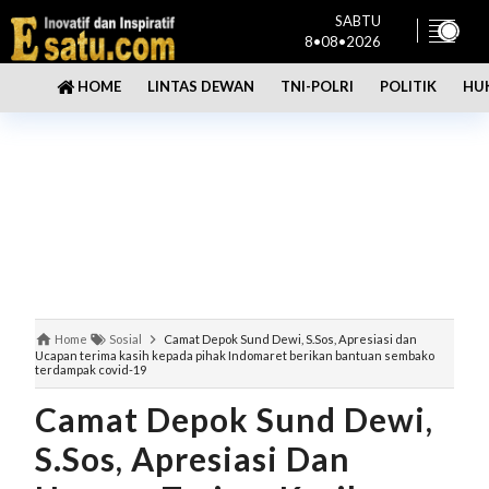
SABTU
8•08•2026
LINTAS DEWAN
TNI-POLRI
POLITIK
HU
HOME
Home
Sosial
Camat Depok Sund Dewi, S.Sos, Apresiasi dan
Ucapan terima kasih kepada pihak Indomaret berikan bantuan sembako
terdampak covid-19
Camat Depok Sund Dewi,
S.Sos, Apresiasi Dan