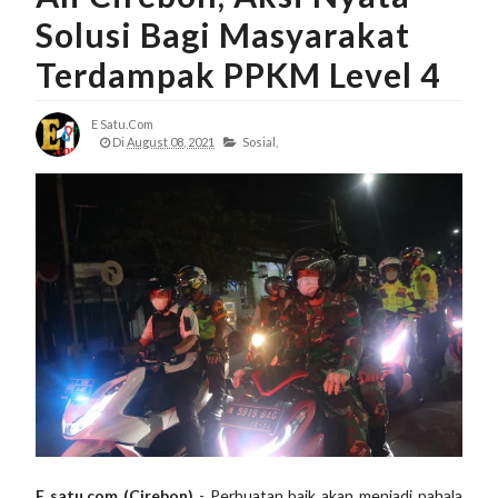
Solusi Bagi Masyarakat
Terdampak PPKM Level 4
E Satu.com
Di
August 08, 2021
Sosial,
E satu.com (Cirebon)
- Perbuatan baik akan menjadi pahala