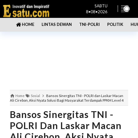
SABTU
8•08•2026
LINTAS DEWAN
TNI-POLRI
POLITIK
HU
HOME
Home
Sosial
Bansos Sinergitas TNI - POLRI dan Laskar Macan
Ali Cirebon, Aksi Nyata Solusi Bagi Masyarakat Terdampak PPKM Level 4
Bansos Sinergitas TNI -
POLRI Dan Laskar Macan
Ali Cirebon, Aksi Nyata