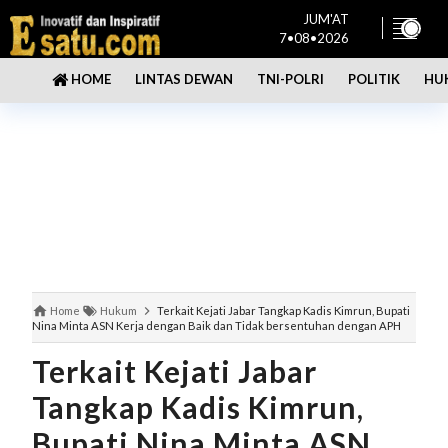
JUM'AT
7•08•2026
LINTAS DEWAN
TNI-POLRI
POLITIK
HU
HOME
Home
Hukum
Terkait Kejati Jabar Tangkap Kadis Kimrun, Bupati
Nina Minta ASN Kerja dengan Baik dan Tidak bersentuhan dengan APH
Terkait Kejati Jabar
Tangkap Kadis Kimrun,
Bupati Nina Minta ASN