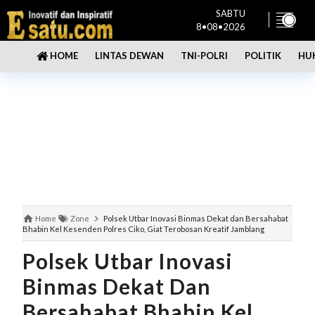
SABTU
8•08•2026
LINTAS DEWAN
TNI-POLRI
POLITIK
HU
HOME
Home
Zone
Polsek Utbar Inovasi Binmas Dekat dan Bersahabat
Bhabin Kel Kesenden Polres Ciko, Giat Terobosan Kreatif Jamblang
Polsek Utbar Inovasi
Binmas Dekat Dan
Bersahabat Bhabin Kel