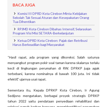
BACA JUGA
Komisi III DPRD Kota Cirebon Minta Kebijakan
Sekolah Tak Sesuai Aturan dan Kesepakatan Orang
Tua Dihentikan
RPJMD Kota Cirebon Dibahas Intensif, Selaraskan
Program Visi Misi SETARA-Berkelanjutan
Ketua DPRD Kota Cirebon: Pajak dan Retribusi
Harus Berkeadilan bagi Masyarakat
“Hasil rapat, ada program yang dikoreksi. Salah satunya
menyangkut program pokir soal taman karena skalanya terlalu
kecil di lingkungan perumahan di RW. DPRKP juga agak
terbebani, karena nominalnya di bawah 100 juta. Ini tidak
efektif,” ujarnya usai rapat.
Sementara itu, Kepala DPRKP Kota Cirebon, Ir Agung
Sedijono mengatakan, berbagai proyek strategis DPRKP
tahun 2022 yaitu pendataan penyediaan rehabilitasi dan
relokasi rumah korban bencana, mengidentifikasi perumahan