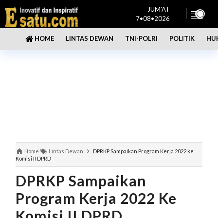
JUM'AT
7•08•2026
LINTAS DEWAN
TNI-POLRI
POLITIK
HU
HOME
Home
Lintas Dewan
DPRKP Sampaikan Program Kerja 2022 ke
Komisi II DPRD
DPRKP Sampaikan
Program Kerja 2022 Ke
Komisi II DPRD