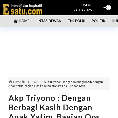
JUM'AT
7•08•2026
LINTAS DEWAN
TNI-POLRI
POLITIK
HU
HOME
Home
TNI-Polri
Akp Triyono : Dengan Berbagi Kasih dengan
Anak Yatim, bagian Ops keselamatan Polres Cirebon Kota
Akp Triyono : Dengan
Berbagi Kasih Dengan
Anak Yatim, Bagian Ops