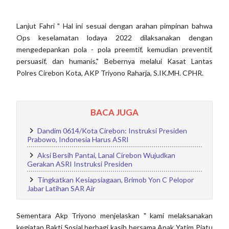
Lanjut Fahri " Hal ini sesuai dengan arahan pimpinan bahwa
Ops keselamatan lodaya 2022 dilaksanakan dengan
mengedepankan pola - pola preemtif, kemudian preventif,
persuasif, dan humanis," Bebernya melalui Kasat Lantas
Polres Cirebon Kota, AKP Triyono Raharja, S.IK.MH. CPHR.
BACA JUGA
Dandim 0614/Kota Cirebon: Instruksi Presiden
Prabowo, Indonesia Harus ASRI
Aksi Bersih Pantai, Lanal Cirebon Wujudkan
Gerakan ASRI Instruksi Presiden
Tingkatkan Kesiapsiagaan, Brimob Yon C Pelopor
Jabar Latihan SAR Air
Sementara Akp Triyono menjelaskan " kami melaksanakan
kegiatan Bakti Sosial berbagi kasih bersama Anak Yatim Piatu