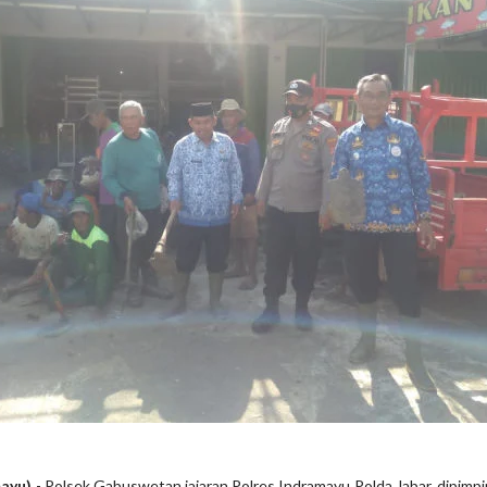
mayu)
- Polsek Gabuswetan jajaran Polres Indramayu Polda Jabar, dipimp