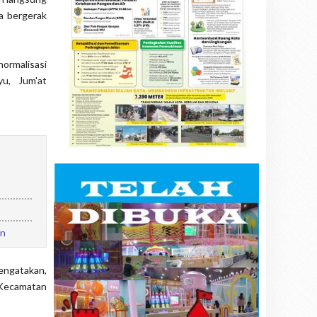
a bergerak
ormalisasi
u, Jum'at
an
engatakan,
 Kecamatan