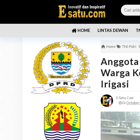
LINTAS DEWAN
T
HOME
Home
TNI-Polri
Anggota
Warga Ke
Irigasi
E Satu.com
Di
October 