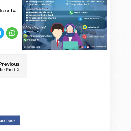
hare To:
Previous
der Post
Facebook