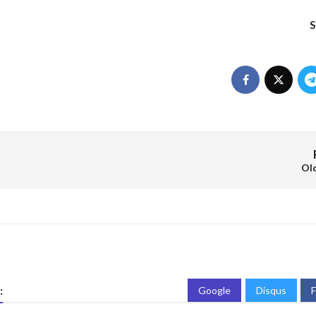
S
Ol
:
Google
Disqus