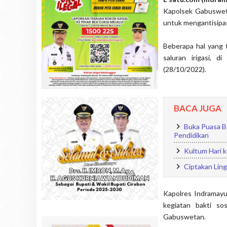
Kapolsek Gabuswet
untuk mengantisipa
Beberapa hal yang 
saluran irigasi,
(28/10/2022).
BACA JUGA
Buka Puasa B
Pendidikan
Kultum Hari k
Ciptakan Lin
Kapolres Indramay
kegiatan bakti so
Gabuswetan.