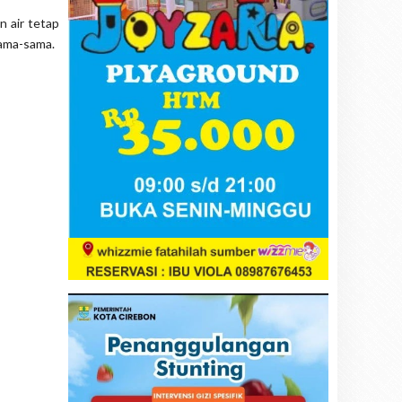
n air tetap
sama-sama.