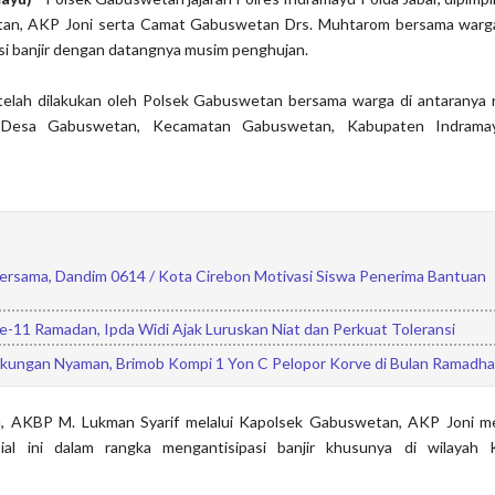
an, AKP Joni serta Camat Gabuswetan Drs. Muhtarom bersama warg
si banjir dengan datangnya musim penghujan.
telah dilakukan oleh Polsek Gabuswetan bersama warga di antaranya n
 di Desa Gabuswetan, Kecamatan Gabuswetan, Kabupaten Indramay
ersama, Dandim 0614 / Kota Cirebon Motivasi Siswa Penerima Bantuan
e-11 Ramadan, Ipda Widi Ajak Luruskan Niat dan Perkuat Toleransi
gkungan Nyaman, Brimob Kompi 1 Yon C Pelopor Korve di Bulan Ramadh
u, AKBP M. Lukman Syarif melalui Kapolsek Gabuswetan, AKP Joni m
sial ini dalam rangka mengantisipasi banjir khusunya di wilayah