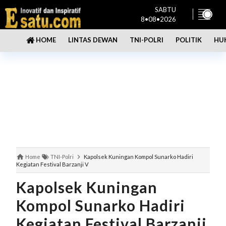
SABTU
8•08•2026
LINTAS DEWAN
TNI-POLRI
POLITIK
HU
HOME
Home
TNI-Polri
Kapolsek Kuningan Kompol Sunarko Hadiri
Kegiatan Festival Barzanji V
Kapolsek Kuningan
Kompol Sunarko Hadiri
Kegiatan Festival Barzanji