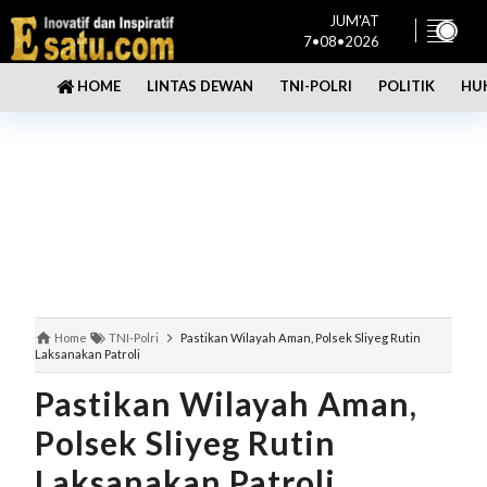
JUM'AT
7•08•2026
LINTAS DEWAN
TNI-POLRI
POLITIK
HU
HOME
Home
TNI-Polri
Pastikan Wilayah Aman, Polsek Sliyeg Rutin
Laksanakan Patroli
Pastikan Wilayah Aman,
Polsek Sliyeg Rutin
Laksanakan Patroli