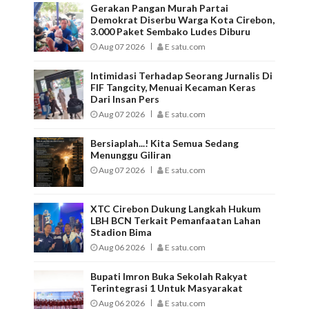
Gerakan Pangan Murah Partai
Demokrat Diserbu Warga Kota Cirebon,
3.000 Paket Sembako Ludes Diburu
Aug 07 2026
E satu.com
Intimidasi Terhadap Seorang Jurnalis Di
FIF Tangcity, Menuai Kecaman Keras
Dari Insan Pers
Aug 07 2026
E satu.com
Bersiaplah...! Kita Semua Sedang
Menunggu Giliran
Aug 07 2026
E satu.com
XTC Cirebon Dukung Langkah Hukum
LBH BCN Terkait Pemanfaatan Lahan
Stadion Bima
Aug 06 2026
E satu.com
Bupati Imron Buka Sekolah Rakyat
Terintegrasi 1 Untuk Masyarakat
Aug 06 2026
E satu.com