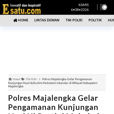
KAMIS
6•08•2026
LINTAS DEWAN
TNI-POLRI
POLITIK
HU
HOME
Home
TNI-Polri
Polres Majalengka Gelar Pengamanan
Kunjungan Nyai Hj.Rustini Muhaimin Iskandar di Wilayah Kabupaten
Majalengka
Polres Majalengka Gelar
Pengamanan Kunjungan