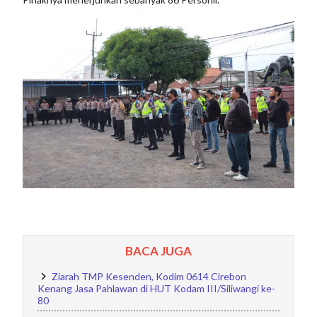
BACA JUGA
Ziarah TMP Kesenden, Kodim 0614 Cirebon
Kenang Jasa Pahlawan di HUT Kodam III/Siliwangi ke-
80