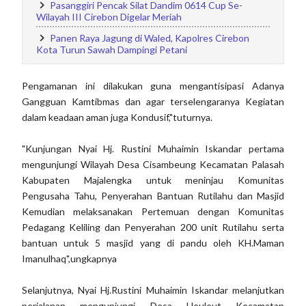
Pasanggiri Pencak Silat Dandim 0614 Cup Se-
Wilayah III Cirebon Digelar Meriah
Panen Raya Jagung di Waled, Kapolres Cirebon
Kota Turun Sawah Dampingi Petani
Pengamanan ini dilakukan guna mengantisipasi Adanya
Gangguan Kamtibmas dan agar terselengaranya Kegiatan
dalam keadaan aman juga Kondusif,"tuturnya.
"Kunjungan Nyai Hj. Rustini Muhaimin Iskandar pertama
mengunjungi Wilayah Desa Cisambeung Kecamatan Palasah
Kabupaten Majalengka untuk meninjau Komunitas
Pengusaha Tahu, Penyerahan Bantuan Rutilahu dan Masjid
Kemudian melaksanakan Pertemuan dengan Komunitas
Pedagang Keliling dan Penyerahan 200 unit Rutilahu serta
bantuan untuk 5 masjid yang di pandu oleh KH.Maman
Imanulhaq",ungkapnya
Selanjutnya, Nyai Hj.Rustini Muhaimin Iskandar melanjutkan
perjalanan mengunjungi Desa Heuleut Kecamatan