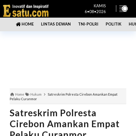
KAMIS
6•08•2026
LINTAS DEWAN
TNI-POLRI
POLITIK
HU
HOME
Home
Hukum
Satreskrim Polresta Cirebon Amankan Empat
Pelaku Curanmor
Satreskrim Polresta
Cirebon Amankan Empat
Pelaku Curanmor