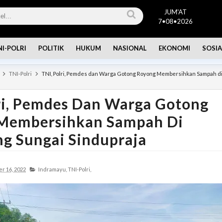
JUM'AT
7•08•2026
NI-POLRI
POLITIK
HUKUM
NASIONAL
EKONOMI
SOSIA
TNI-Polri
TNI, Polri, Pemdes dan Warga Gotong Royong Membersihkan Sampah d
ri, Pemdes Dan Warga Gotong
Membersihkan Sampah Di
g Sungai Sindupraja
r 16, 2022
Indramayu,
TNI-Polri,