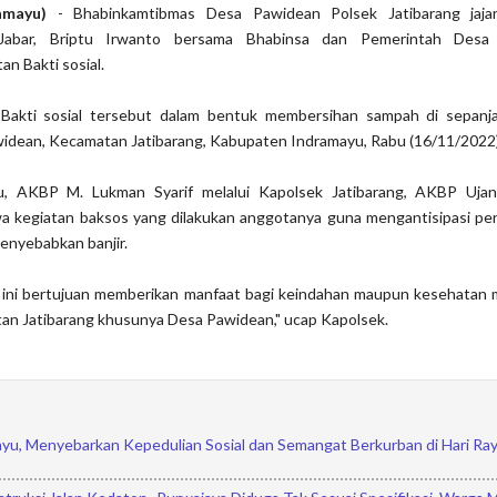
ramayu)
- Bhabinkamtibmas Desa Pawidean Polsek Jatibarang jaja
Jabar, Briptu Irwanto bersama Bhabinsa dan Pemerintah Desa
n Bakti sosial.
 Bakti sosial tersebut dalam bentuk membersihan sampah di sepanj
widean, Kecamatan Jatibarang, Kabupaten Indramayu, Rabu (16/11/2022)
u, AKBP M. Lukman Syarif melalui Kapolsek Jatibarang, AKBP Uja
 kegiatan baksos yang dilakukan anggotanya guna mengantisipasi p
enyebabkan banjir.
an ini bertujuan memberikan manfaat bagi keindahan maupun kesehatan
an Jatibarang khusunya Desa Pawidean," ucap Kapolsek.
yu, Menyebarkan Kepedulian Sosial dan Semangat Berkurban di Hari Ray