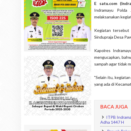
E satu.com (Ind
Indramayu Polda 
melaksanakan kegiata
Kegiatan tersebut
Sindupraja Desa Pa
Kapolres Indramay
mengucapkan, bahwa
sampah agar tidak m
"Selain itu, kegiat
yang ada di Kecamat
BACA JUGA
ITPB Indrama
Adha 1447 H