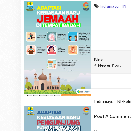
Indramayu
,
TNI-P
Next
Newer Post
Indramayu
TNI-Polr
Post A Comment