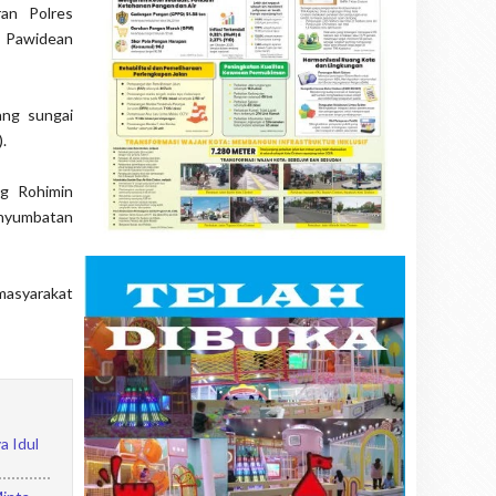
ran Polres
 Pawidean
ang sungai
.
ng Rohimin
enyumbatan
 masyarakat
a Idul