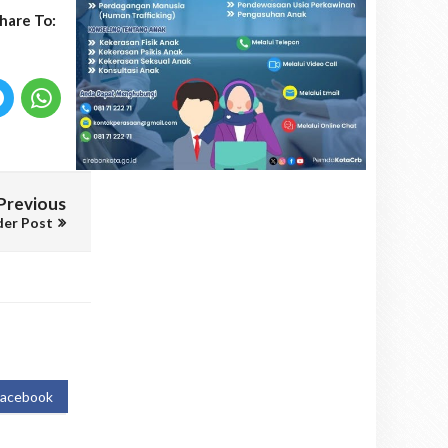
hare To:
Previous
der Post
Facebook