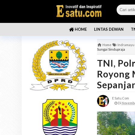
LINTAS DEWAN
T
HOME
Home
Indramayu
Sungai Sindupraja
TNI, Pol
Royong 
Sepanjan
E Satu.com
Di
Novembe