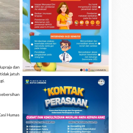
dupraja dan
tidak jatuh
gi.
 kebersihan
 Kasi Humas