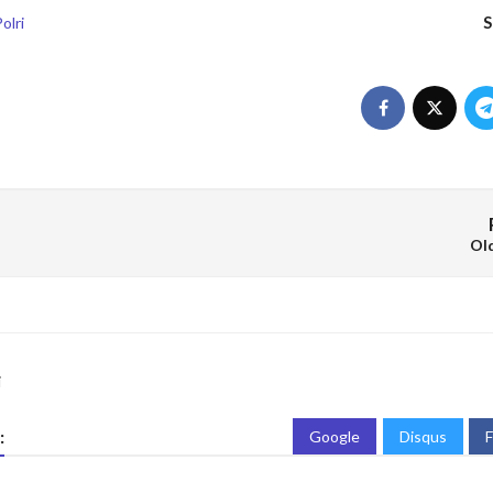
S
olri
Ol
i
:
Google
Disqus