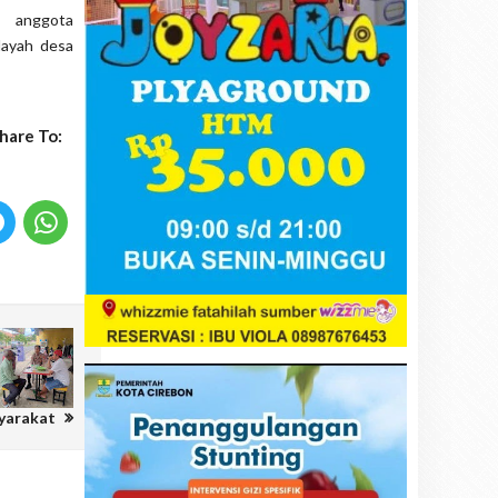
, anggota
layah desa
hare To:
yarakat