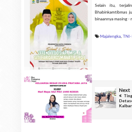
Selain itu, terj
Bhabinkamtibmas j
binaannya masing - m
Majalengka
,
TNI-
Next
Tin
Detas
Kalbar