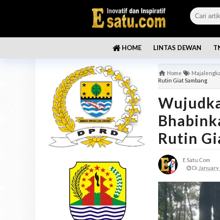
LINTAS DEWAN
T
HOME
Home
Majalengk
Rutin Giat Sambang
Wujudka
Bhabink
Rutin G
E Satu.com
Di
January 