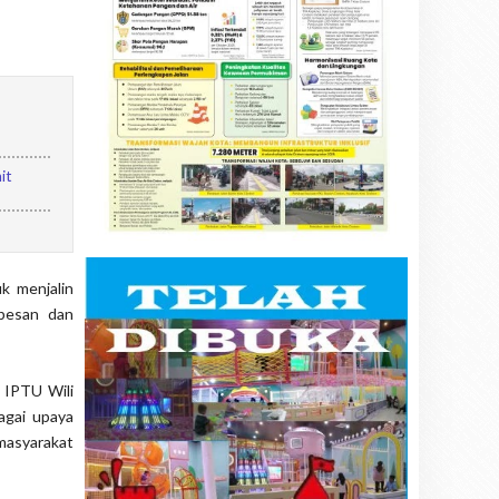
it
k menjalin
-pesan dan
 IPTU Wili
agai upaya
masyarakat