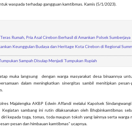
ntuk waspada terhadap gangguan kamtibmas. Kamis (5/1/2023).
 Teras Rumah, Pria Asal Cirebon Berhasil di Amankan Polsek Sumberjaya
kankan Keunggulan Budaya dan Heritage Kota Cirebon di Regional Summ
Tumpukan Sampah Disulap Menjadi Tumpukan Rupiah
atap muka langsung dengan warga masyarakat desa binaannya untu
ebersamaan dalam meningkatkan sinergitas sambil menitipkan pesan
s.
olres Majalengka AKBP Edwin Affandi melalui Kapolsek Sindangwangi
 Kegiatan sambang ini rutin dilaksanakan oleh Bhqbinkamtibmas seb
diri kepada toga, tomas, toda maupun tokoh yang lainnya serta warga 
esan-pesan dan himbauan kamtibmas” ucapnya.