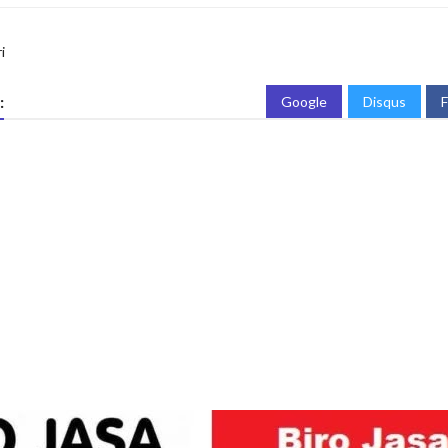
i
:
Google
Disqus