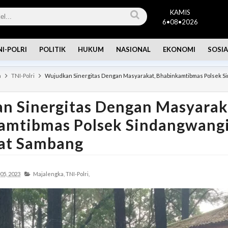
KAMIS
6•08•2026
NI-POLRI
POLITIK
HUKUM
NASIONAL
EKONOMI
SOSIA
a
TNI-Polri
Wujudkan Sinergitas Dengan Masyarakat, Bhabinkamtibmas Polsek S
n Sinergitas Dengan Masyarak
amtibmas Polsek Sindangwang
iat Sambang
05, 2023
Majalengka,
TNI-Polri,