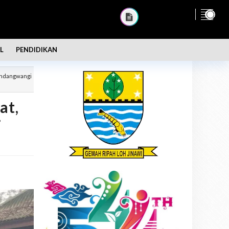
L
PENDIDIKAN
indangwangi
at,
i