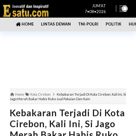
JUM'AT
7•08•2026
LINTAS DEWAN
TNI-POLRI
POLITIK
HU
HOME
Home
Kota Cirebon
Kebakaran Terjadi Di Kota Cirebon, Kali Ini, Si
Jago Merah Bakar Habis Ruko Jual Pakaian Dan Kain
Kebakaran Terjadi Di Kota
Cirebon, Kali Ini, Si Jago
Merah Bakar Habis Ruko