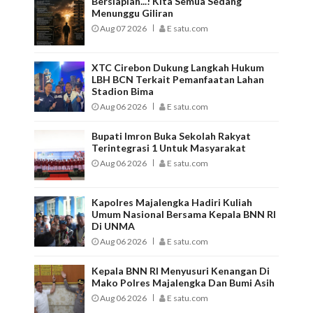
Bersiaplah...! Kita Semua Sedang
Menunggu Giliran
Aug 07 2026
E satu.com
XTC Cirebon Dukung Langkah Hukum
LBH BCN Terkait Pemanfaatan Lahan
Stadion Bima
Aug 06 2026
E satu.com
Bupati Imron Buka Sekolah Rakyat
Terintegrasi 1 Untuk Masyarakat
Aug 06 2026
E satu.com
Kapolres Majalengka Hadiri Kuliah
Umum Nasional Bersama Kepala BNN RI
Di UNMA
Aug 06 2026
E satu.com
Kepala BNN RI Menyusuri Kenangan Di
Mako Polres Majalengka Dan Bumi Asih
Aug 06 2026
E satu.com