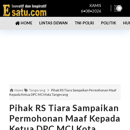
KAMIS
6•08•2026
LINTAS DEWAN
TNI-POLRI
POLITIK
HU
HOME
Home
Tangerang
Pihak RS Tiara Sampaikan Permohonan Maaf
Kepada Ketua DPC MCI Kota Tangerang
Pihak RS Tiara Sampaikan
Permohonan Maaf Kepada
Ketua DPC MCI Kota