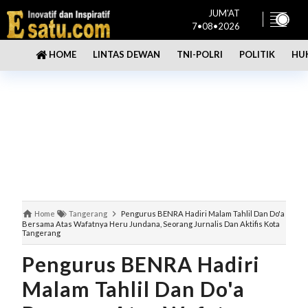
JUM'AT
7•08•2026
LINTAS DEWAN
TNI-POLRI
POLITIK
HU
HOME
Home
Tangerang
Pengurus BENRA Hadiri Malam Tahlil Dan Do'a
Bersama Atas Wafatnya Heru Jundana, Seorang Jurnalis Dan Aktifis Kota
Tangerang
Pengurus BENRA Hadiri
Malam Tahlil Dan Do'a