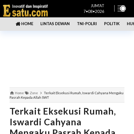
JUM'AT
7•08•2026
LINTAS DEWAN
TNI-POLRI
POLITIK
HU
HOME
Home
Zone
Terkait Eksekusi Rumah, Iswardi Cahyana Mengaku
Pasrah Kepada Allah SWT
Terkait Eksekusi Rumah,
Iswardi Cahyana
Mengaku Pasrah Kepada