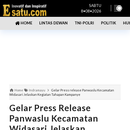
SABTU
8•08•2026
LINTAS DEWAN
TNI-POLRI
POLITIK
HU
HOME
Home
Indramayu
Gelar Press release Panwaslu Kecamatan
Widasari Jelaskan Kegiatan Tahapan Kampanye
Gelar Press Release
Panwaslu Kecamatan
Widasari Jelaskan