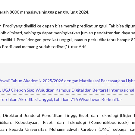
meraih 8000 mahasiswa hingga penghujung 2024.
Prodi yang dimiliki ke depan bisa meraih predikat unggul. Tak bisa dipung
bih diminati, sehingga dapat meningkatkan jumlah pendaftar dan daya sa
 memiliki 1 Prodi dengan predikat unggul, namun perlu diketahui hampir 
 Prodi kami memang sudah terlihat," tutur Arif.
Awali Tahun Akademik 2025/2026 dengan Matrikulasi Pascasarjana Hybr
UGJ Cirebon Siap Wujudkan Kampus Digital dan Bertaraf Internasional
Torehkan Akreditasi Unggul, Lahirkan 716 Wisudawan Berkualitas
, Direktorat Jenderal Pendidikan Tinggi, Riset, dan Teknologi (Ditjen D
dikan, Kebudayaan, Riset, dan Teknologi (Kemendikbudristek) m
aan kepada Universitas Muhammadiyah Cirebon (UMC) sebagai sat