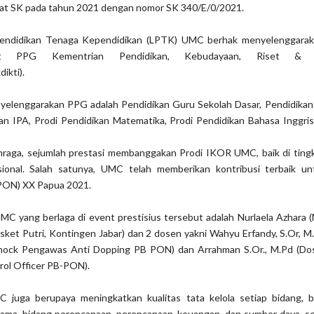
at SK pada tahun 2021 dengan nomor SK 340/E/0/2021.
Pendidikan Tenaga Kependidikan (LPTK) UMC berhak menyelenggara
at PPG Kementrian Pendidikan, Kebudayaan, Riset & T
ikti).
nyelenggarakan PPG adalah Pendidikan Guru Sekolah Dasar, Pendidikan
kan IPA, Prodi Pendidikan Matematika, Prodi Pendidikan Bahasa Inggri
hraga, sejumlah prestasi membanggakan Prodi IKOR UMC, baik di tingk
sional. Salah satunya, UMC telah memberikan kontribusi terbaik u
(PON) XX Papua 2021.
C yang berlaga di event prestisius tersebut adalah Nurlaela Azhara 
sket Putri, Kontingen Jabar) dan 2 dosen yakni Wahyu Erfandy, S.Or, 
ck Pengawas Anti Dopping PB PON) dan Arrahman S.Or., M.Pd (Do
ol Officer PB-PON).
 juga berupaya meningkatkan kualitas tata kelola setiap bidang, b
sama, bidang perencanaan, perencanaan, keuangan, dan sumber daya, se