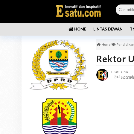
LINTAS DEWAN
T
HOME
Home
Pendidika
Rektor 
E Satu.com
Di
Decembe