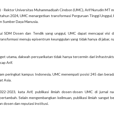
n) - Rektor Universitas Muhammadiyah Cirebon (UMC), Arif Nurudin MT 
tahun 2024, UMC menargetkan transformasi Perguruan Tinggi Unggul, b
dan Sumber Daya Manusia.
alui SDM Dosen dan Tendik yang unggul, UMC dapat mencapai visi d
ransformasi menuju episentrum keunggulan yang tidak hanya di jabar, na
get utama, dakwah persyarikatan tidak hanya tercermin dari infrastruktu
ap Arif.
lam peringkat kampus Indonesia, UMC menempati posisi 245 dan berada
at Asia.
22-2023, kata Arif, publikasi ilmiah dosen-dosen UMC di jurnal na
 bertambah. Selain mengembangkan keilmuan, publikasi ilmiah sangat 
n dosen dan reputasi institusi.