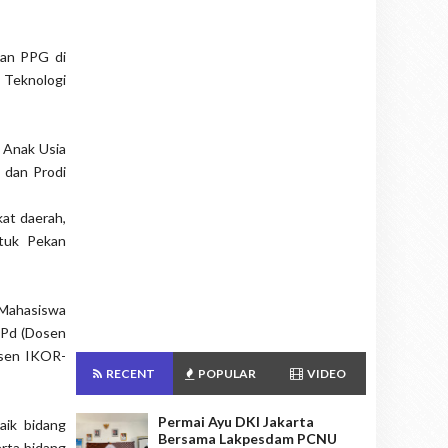
kan PPG di
eknologi
 Anak Usia
s dan Prodi
at daerah,
ntuk Pekan
(Mahasiswa
M.Pd (Dosen
sen IKOR-
RECENT
POPULAR
VIDEO
Permai Ayu DKI Jakarta
aik bidang
Bersama Lakpesdam PCNU
rta bidang