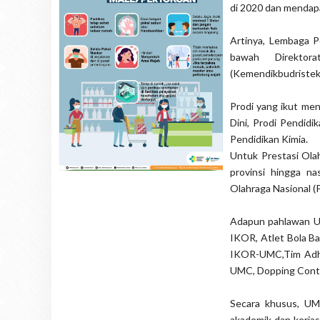
di 2020 dan mendap
Artinya, Lembaga 
bawah Direktor
(Kemendikbudristekd
Prodi yang ikut me
Dini, Prodi Pendidi
Pendidikan Kimia.
Untuk Prestasi Ola
provinsi hingga na
Olahraga Nasional 
Adapun pahlawan UM
IKOR, Atlet Bola Ba
IKOR-UMC,Tim Adho
UMC, Dopping Contr
Secara khusus, UMC
akademik dan kerja