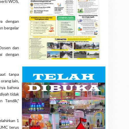
eperti WOS,
ya dengan
en bergelar
 Dosen dan
ai dengan
faat tanpa
orang lain,
nnya bahwa
diyah tidak
n Tendik,"
lahirkan 1
 UMC terus