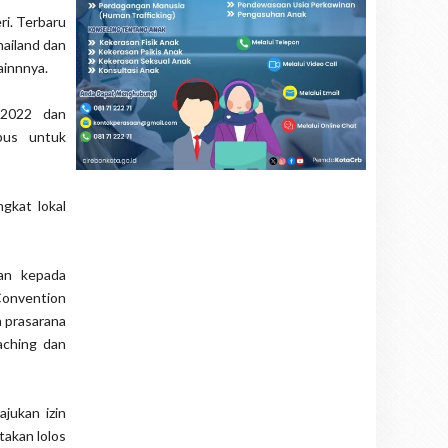
ri. Terbaru
hailand dan
ainnnya.
 2022 dan
pus untuk
gkat lokal
an kepada
 Convention
a prasarana
aching dan
jukan izin
takan lolos