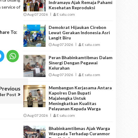
Indramayu Ajak Remaja Pahami
 service of
Kesehatan Reproduksi
Aug 07 2026
E satu.com
Demokrat Hijaukan Cirebon
hare To:
Lewat Gerakan Indonesia Asri
Langit Biru
Aug 07 2026
E satu.com
Peran Bhabinkamtibmas Dalam
Sinergi Dengan Pegawai
Kelurahan
Aug 07 2026
E satu.com
Membangun Kerjasama Antara
Previous
Kapolres Dan Bupati
der Post
Majalengka Untuk
Meningkatkan Kualitas
Pelayanan Kepada Warga
Aug 07 2026
E satu.com
Bhabinkamtibmas Ajak Warga
Waspada Terhadap Curanmor