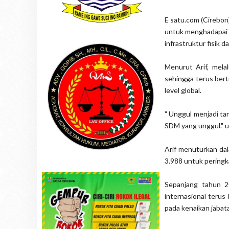
E satu.com (Cirebo
untuk menghadapai 
infrastruktur fisik 
Menurut Arif, mel
sehingga terus bert
level global.
" Unggul menjadi tar
SDM yang unggul." uc
Arif menuturkan da
3.988 untuk peringk
Sepanjang tahun 20
internasional terus
pada kenaikan jabata