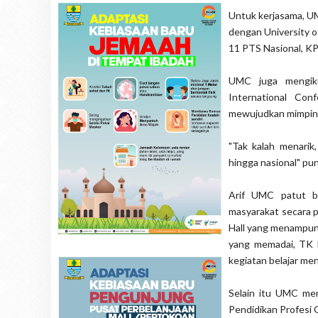
Untuk kerjasama, UM
dengan University o
11 PTS Nasional, KP
UMC juga mengik
International Co
mewujudkan mimpinya
"Tak kalah menari
hingga nasional" pun
Arif UMC patut b
masyarakat secara p
Hall yang menampung
yang memadai, TK L
kegiatan belajar me
Selain itu UMC mem
Pendidikan Profesi 