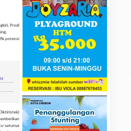
kiri, Prodi
ing.
80% potensi
id
iktiristek)
emberikan
u-satunya