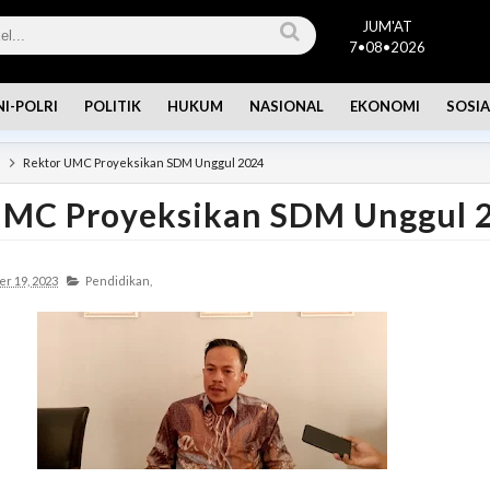
JUM'AT
7•08•2026
NI-POLRI
POLITIK
HUKUM
NASIONAL
EKONOMI
SOSIA
n
Rektor UMC Proyeksikan SDM Unggul 2024
UMC Proyeksikan SDM Unggul 
r 19, 2023
Pendidikan,