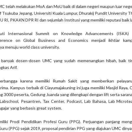
C telah melakukan MoA dan MoU baik di dalam negeri maupun luar nege
f Tsukuba Jepang, Universiti Kuala Lumpur, Dhurakij Pundit University T
U RI, PKAKN DPR RI dan sejumlah Institusi yang memiliki reputasi baik l
uti Internasional Summit on Knowledge Advancements (ISKA)
nference on Global Business and Economics menjadi ikhtiar kam
 menuju world class university.
k, banyak dosen-dosen UMC yang sudah memenangkan hibah, baik tin
gkas Arif.
erbangga karena memiliki Rumah Sakit yang memberikan pelayan
rima. Kampus terbaik di Ciayumajakuning ini juga memiliki Masjid Raya,
 3000 peserta, Gedung Juanda yang dilengkapi dengan lift serta saran
abschool, Pesantren, Tax Center, Podcast, Lab Bahasa, Lab Microte
ngajar yang berbasis great system.
iliki Prodi Pendidikan Profesi Guru (PPG). Perjuangan panjang menga
Guru (PPG) sejak 2019, proposal pendirian PPG yang diajukan UMC dinya