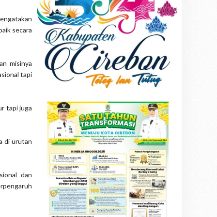
mengatakan
aik secara
an misinya
sional tapi
r tapi juga
 di urutan
sional dan
berpengaruh