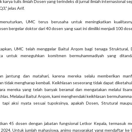
k karya tulis ilmiah Dosen yang terindeks di jurnal ilmiah internasional s
," jelas Arif.
f menuturkan, UMC terus berusaha untuk meningkatkan kualitasn
en bergelar doktor dari 40 dosen yang saat ini dimiliki menjadi 100 dos
kapkan, UMC telah menggelar Baitul Arqom bagi tenaga Struktural,
ata untuk meneguhkan komitmen bermuhammadiyah yang ditand
tkan jantung dan matahari, karena mereka selalu memberikan man
n tidak mengharap kembali. Keikhlasan seseorang tidak dapat diketahui 
tara mereka yang telah banyak beramal dan mengatakan melalui lisa
 ikhlas. Melalaui Baitul Arqom, kami menghendaki keikhlasan bermuhamma
 tapi aksi nyata sesuai tupoksinya, apakah Dosen, Strutural maupu
an 45 dosen dengan jabatan fungsional Letkor Kepala, termasuk me
n 2024. Untuk jumlah mahasiswa, animo masyarakat yang mendaftar ke