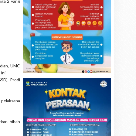
iga 2 yang
udian, UMC
ini.
SD), Prodi
.
 pelaksana
kan hibah