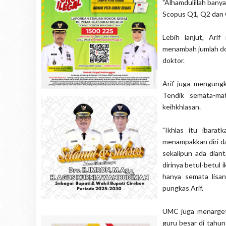
"Alhamdulillah banya
Scopus Q1, Q2 dan Q3
Lebih lanjut, Ari
menambah jumlah dos
doktor.
Arif juga mengung
Tendik semata-m
keihkhlasan.
"Ikhlas itu ibara
menampakkan diri da
sekalipun ada dian
dirinya betul-betul
hanya semata lisan
pungkas Arif.
UMC juga menargetk
guru besar di tahu