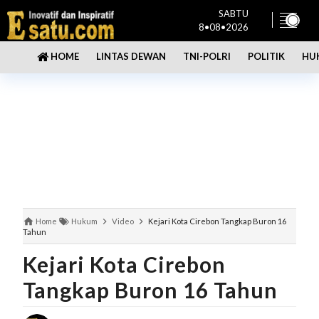
SABTU
8•08•2026
LINTAS DEWAN
TNI-POLRI
POLITIK
HU
HOME
Home
Hukum
Video
Kejari Kota Cirebon Tangkap Buron 16
Tahun
Kejari Kota Cirebon
Tangkap Buron 16 Tahun