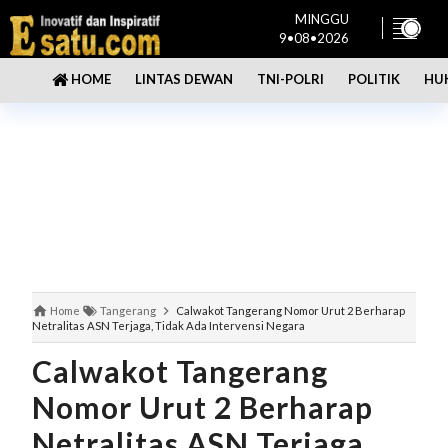
MINGGU
9•08•2026
LINTAS DEWAN
TNI-POLRI
POLITIK
HU
HOME
Home
Tangerang
Calwakot Tangerang Nomor Urut 2 Berharap
Netralitas ASN Terjaga, Tidak Ada Intervensi Negara
Calwakot Tangerang
Nomor Urut 2 Berharap
Netralitas ASN Terjaga,