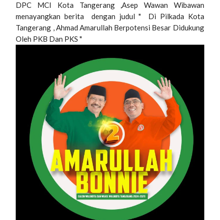
DPC MCI Kota Tangerang ,Asep Wawan Wibawan
menayangkan berita dengan judul " Di Pilkada Kota
Tangerang , Ahmad Amarullah Berpotensi Besar Didukung
Oleh PKB Dan PKS "