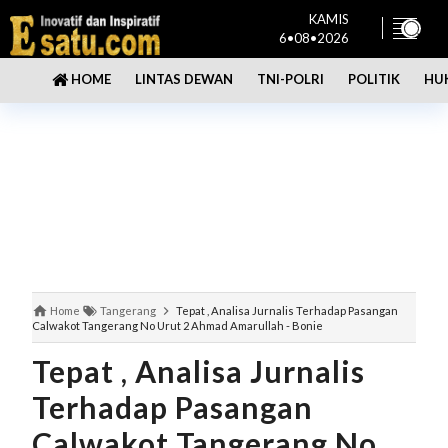
KAMIS
6•08•2026
LINTAS DEWAN
TNI-POLRI
POLITIK
HU
HOME
Home
Tangerang
Tepat , Analisa Jurnalis Terhadap Pasangan
Calwakot Tangerang No Urut 2 Ahmad Amarullah - Bonie
Tepat , Analisa Jurnalis
Terhadap Pasangan
Calwakot Tangerang No