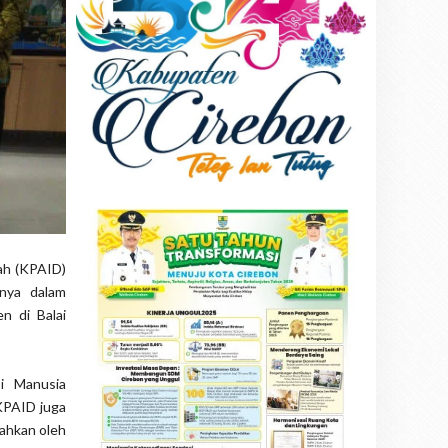
ah (KPAID)
nya dalam
n di Balai
i Manusia
 KPAID juga
rahkan oleh