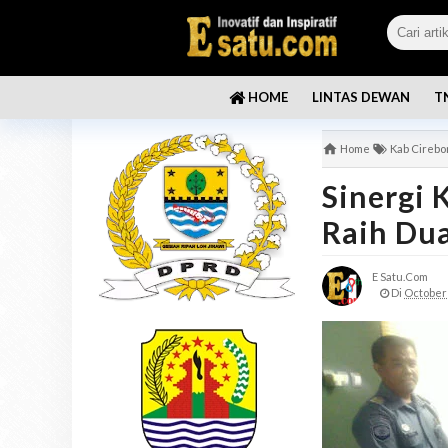
LINTAS DEWAN
T
HOME
Home
Kab Cirebo
Sinergi 
Raih Du
E Satu.com
Di
October 