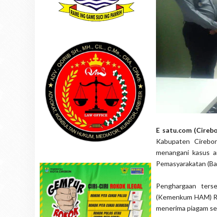
E satu.com (Cireb
Kabupaten Cirebon
menangani kasus a
Pemasyarakatan (Bap
Penghargaan ters
(Kemenkum HAM) RI K
menerima piagam seb