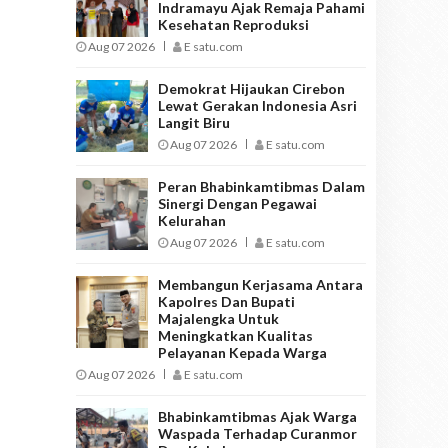
Indramayu Ajak Remaja Pahami
Kesehatan Reproduksi
Aug 07 2026
E satu.com
Demokrat Hijaukan Cirebon
Lewat Gerakan Indonesia Asri
Langit Biru
Aug 07 2026
E satu.com
Peran Bhabinkamtibmas Dalam
Sinergi Dengan Pegawai
Kelurahan
Aug 07 2026
E satu.com
Membangun Kerjasama Antara
Kapolres Dan Bupati
Majalengka Untuk
Meningkatkan Kualitas
Pelayanan Kepada Warga
Aug 07 2026
E satu.com
Bhabinkamtibmas Ajak Warga
Waspada Terhadap Curanmor