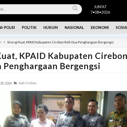
JUM'AT
7•08•2026
NI-POLRI
POLITIK
HUKUM
NASIONAL
EKONOMI
SOSIA
n
Sinergi Kuat, KPAID Kabupaten Cirebon Raih Dua Penghargaan Bergengsi
Kuat, KPAID Kabupaten Cirebo
a Penghargaan Bergengsi
09, 2024
Kab Cirebon,