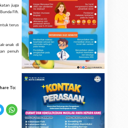
katan juga
Bunda Fifi.
ntuk terus
ak-anak di
ngan penuh
hare To: