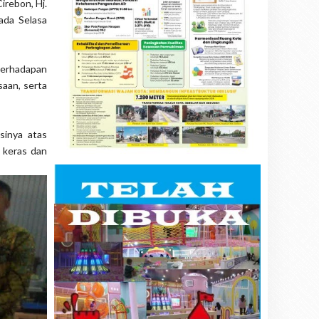
rebon, Hj.
ada Selasa
berhadapan
saan, serta
sinya atas
 keras dan