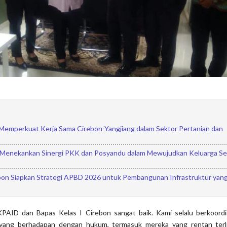
Memperkuat Kerja Sama Cirebon-Yangjiang dalam Sektor Pertanian dan
 Menekankan Sinergi PKK dan Posyandu dalam Mewujudkan Keluarga S
on Siapkan Strategi APBD 2026 untuk Pembangunan Infrastruktur yan
 KPAID dan Bapas Kelas I Cirebon sangat baik. Kami selalu berkoordi
 yang berhadapan dengan hukum, termasuk mereka yang rentan terl