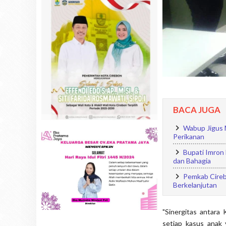
BACA JUGA
Wabup Jigus 
Perikanan
Bupati Imron
dan Bahagia
Pemkab Cireb
Berkelanjutan
"Sinergitas antara
setiap kasus anak