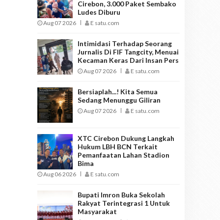
Cirebon, 3.000 Paket Sembako
Ludes Diburu
Aug 07 2026
E satu.com
Intimidasi Terhadap Seorang
Jurnalis Di FIF Tangcity, Menuai
Kecaman Keras Dari Insan Pers
Aug 07 2026
E satu.com
Bersiaplah...! Kita Semua
Sedang Menunggu Giliran
Aug 07 2026
E satu.com
XTC Cirebon Dukung Langkah
Hukum LBH BCN Terkait
Pemanfaatan Lahan Stadion
Bima
Aug 06 2026
E satu.com
Bupati Imron Buka Sekolah
Rakyat Terintegrasi 1 Untuk
Masyarakat