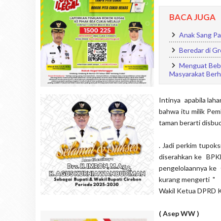
BACA JUGA
Anak Sang Pa
Beredar di G
Menguat Bebe
Masyarakat Berha
Intinya apabila lah
bahwa itu milik Pem
taman berarti disbud
. Jadi perkim tupo
diserahkan ke BPKD
pengelolaannya ke O
kurang mengerti " 
Wakil Ketua DPRD Ko
( Asep WW )