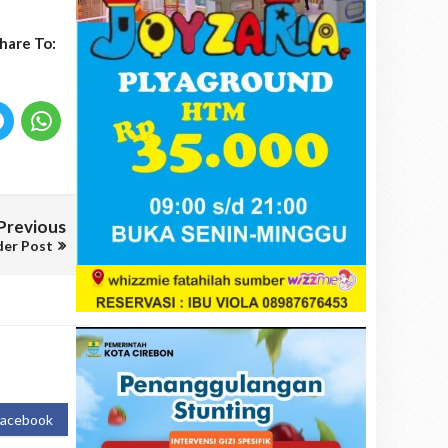
hare To:
Previous
der Post
Facebook