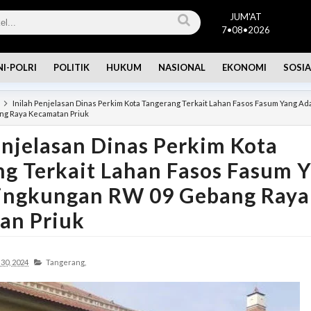
JUM'AT
7•08•2026
NI-POLRI
POLITIK
HUKUM
NASIONAL
EKONOMI
SOSIA
Inilah Penjelasan Dinas Perkim Kota Tangerang Terkait Lahan Fasos Fasum Yang Ada
ng Raya Kecamatan Priuk
enjelasan Dinas Perkim Kota
g Terkait Lahan Fasos Fasum 
Lingkungan RW 09 Gebang Raya
an Priuk
30, 2024
Tangerang,