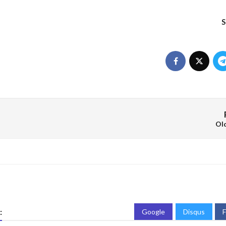
S
Ol
:
Google
Disqus