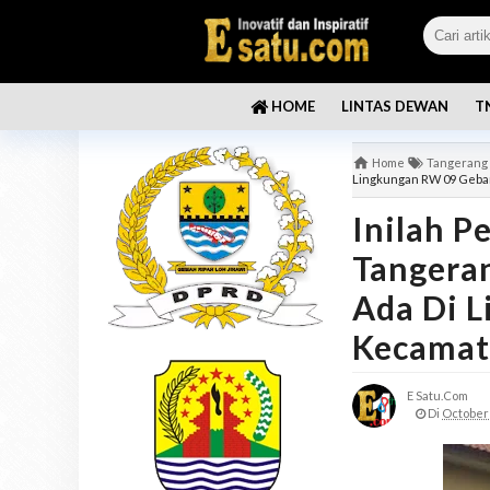
LINTAS DEWAN
T
HOME
Home
Tangerang
Lingkungan RW 09 Geba
Inilah P
Tangeran
Ada Di 
Kecamat
E Satu.com
Di
October 