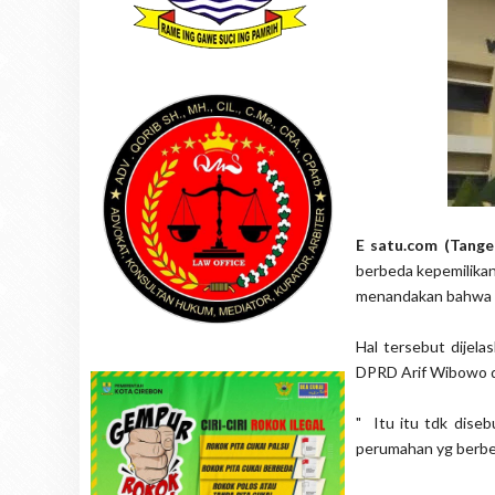
E satu.com (Tange
berbeda kepemilikan
menandakan bahwa i
Hal tersebut dijel
DPRD Arif Wibowo da
" Itu itu tdk dise
perumahan yg berbed