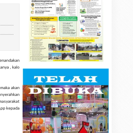
 menandakan
anya , kalo
 maka akan
enyerahkan
 masyarakat
App kepada