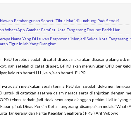
hlawan Pembangunan Seperti Tikus Mati di Lumbung Padi Sendiri
rop WhatsApp Gambar Pamflet Kota Tangerang Darurat Parkir Liar
rapa Nama Yang Di Isukan Berpotensi Menjadi Sekda Kota Tangerang. :
rap Figur Inilah Yang Diangkat
an PSU tersebut sudah di catat di aset maka akan dipasang plang utk
kot, nah setelah di catat di aset, BPKD akan menunjukan OPD pengelol
par, kalo rth berarti LH , kalo jalan berarti PUPR
ksinya adalah melakukan serah terima PSU dan setelah dokumen lengkap
 untuk di catatkan asetnya dalam neraca serta dilanjutkan dengan m
PD teknis terkait, jadi tidak semuanya dianggap perkim. Hall ini yang
Papar pihak Dinas Perkim Kota Tangerang disampaikan melalui Whats
ta Tangerang dari Partai Keadilan Sejahtera ( PKS ) Arif Wibowo