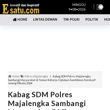
MINGGU
9•08•2026
LINTAS DEWAN
TNI-POLRI
POLITIK
HU
HOME
Home
Polres Majalengka
Kabag SDM Polres Majalengka
Sambangi Masyarakat di Taman Raharja Ciptakan Kamtibmas Kondusif
Jelang Pilkada 2024
Kabag SDM Polres
Majalengka Sambangi