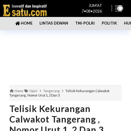
JUM'AT
7•08•2026
LINTAS DEWAN
TNI-POLRI
POLITIK
HU
HOME
Home
Opini
Tangerang
Telisik Kekurangan Calwakot
Tangerang , Nomor Urut 1, 2 Dan 3
Telisik Kekurangan
Calwakot Tangerang ,
Nomor Urut 1, 2 Dan 3