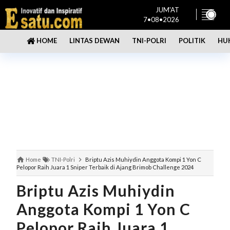
JUM'AT
7•08•2026
LINTAS DEWAN
TNI-POLRI
POLITIK
HU
HOME
Home
TNI-Polri
Briptu Azis Muhiydin Anggota Kompi 1 Yon C
Pelopor Raih Juara 1 Sniper Terbaik di Ajang Brimob Challenge 2024
Briptu Azis Muhiydin
Anggota Kompi 1 Yon C
Pelopor Raih Juara 1