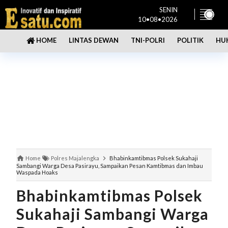
SENIN
10•08•2026
LINTAS DEWAN
TNI-POLRI
POLITIK
HU
HOME
Home
Polres Majalengka
Bhabinkamtibmas Polsek Sukahaji
Sambangi Warga Desa Pasirayu, Sampaikan Pesan Kamtibmas dan Imbau
Waspada Hoaks
Bhabinkamtibmas Polsek
Sukahaji Sambangi Warga