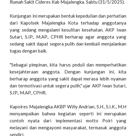
Rumah Sakit Cideres Kab Majalengka. Sabtu (31/5/2025).
Kunjungan ini merupakan bentuk kepedulian dan perhatian
dari Kapolsek Majalengka Kota terhadap anggotanya
yang sedang mengalami kesulitan kesehatan. AKP Iwan
Sutari, S.IP., M.AP., CPHR berharap agar anggota yang
sedang sakit dapat segera pulih dan kembali menjalankan
tugas dengan baik.
"Sebagai pimpinan, kita harus peduli dan memperhatikan
kesejahteraan anggota. Dengan kunjungan ini, kita
berharap anggota yang sakit dapat merasa lebih nyaman
dan termotivasi untuk segera pulih," ujar AKP Iwan Sutari,
S.IP., M.AP., CPHR.
Kapolres Majalengka AKBP Willy Andrian, S.H., S.I.K., M.H
menyampaikan bahwa kegiatan seperti ini merupakan
contoh nyata dari implementasi motto Polri yang
melayani dan mengayomi masyarakat, termasuk anggota
sendiri.