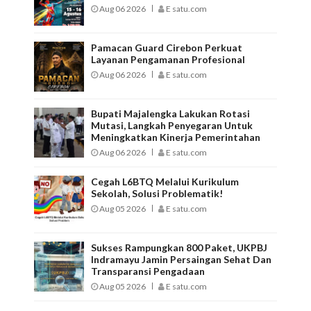
Aug 06 2026
E satu.com
Pamacan Guard Cirebon Perkuat
Layanan Pengamanan Profesional
Aug 06 2026
E satu.com
Bupati Majalengka Lakukan Rotasi
Mutasi, Langkah Penyegaran Untuk
Meningkatkan Kinerja Pemerintahan
Aug 06 2026
E satu.com
Cegah L6BTQ Melalui Kurikulum
Sekolah, Solusi Problematik!
Aug 05 2026
E satu.com
Sukses Rampungkan 800 Paket, UKPBJ
Indramayu Jamin Persaingan Sehat Dan
Transparansi Pengadaan
Aug 05 2026
E satu.com