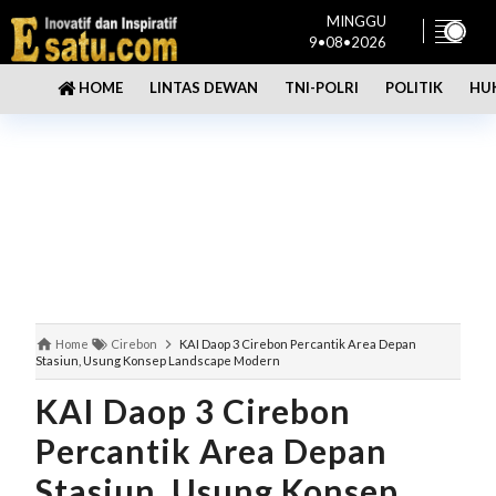
MINGGU
9•08•2026
LINTAS DEWAN
TNI-POLRI
POLITIK
HU
HOME
Home
Cirebon
KAI Daop 3 Cirebon Percantik Area Depan
Stasiun, Usung Konsep Landscape Modern
KAI Daop 3 Cirebon
Percantik Area Depan
Stasiun, Usung Konsep