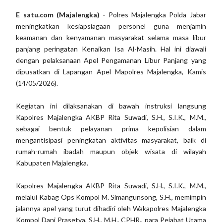
E satu.com (Majalengka) -
Polres Majalengka Polda Jabar
meningkatkan kesiapsiagaan personel guna menjamin
keamanan dan kenyamanan masyarakat selama masa libur
panjang peringatan Kenaikan Isa Al-Masih. Hal ini diawali
dengan pelaksanaan Apel Pengamanan Libur Panjang yang
dipusatkan di Lapangan Apel Mapolres Majalengka, Kamis
(14/05/2026).
Kegiatan ini dilaksanakan di bawah instruksi langsung
Kapolres Majalengka AKBP Rita Suwadi, S.H., S.I.K., M.M.,
sebagai bentuk pelayanan prima kepolisian dalam
mengantisipasi peningkatan aktivitas masyarakat, baik di
rumah-rumah ibadah maupun objek wisata di wilayah
Kabupaten Majalengka.
Kapolres Majalengka AKBP Rita Suwadi, S.H., S.I.K., M.M.,
melalui Kabag Ops Kompol M. Simangunsong, S.H., memimpin
jalannya apel yang turut dihadiri oleh Wakapolres Majalengka
Kompol Dani Prasetya, S.H., M.H., CPHR., para Pejabat Utama