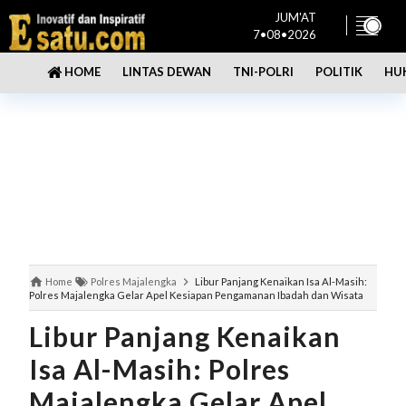
JUM'AT
7•08•2026
LINTAS DEWAN
TNI-POLRI
POLITIK
HU
HOME
Home
Polres Majalengka
Libur Panjang Kenaikan Isa Al-Masih:
Polres Majalengka Gelar Apel Kesiapan Pengamanan Ibadah dan Wisata
Libur Panjang Kenaikan
Isa Al-Masih: Polres
Majalengka Gelar Apel