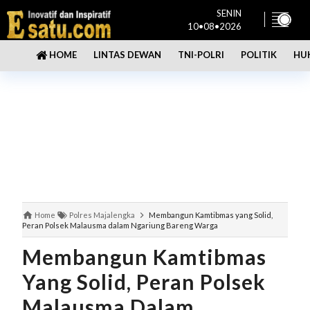
SENIN
10•08•2026
LINTAS DEWAN
TNI-POLRI
POLITIK
HU
HOME
Home
Polres Majalengka
Membangun Kamtibmas yang Solid,
Peran Polsek Malausma dalam Ngariung Bareng Warga
Membangun Kamtibmas
Yang Solid, Peran Polsek
Malausma Dalam