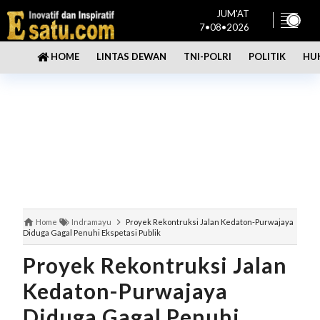
JUM'AT
7•08•2026
LINTAS DEWAN
TNI-POLRI
POLITIK
HU
HOME
Home
Indramayu
Proyek Rekontruksi Jalan Kedaton-Purwajaya
Diduga Gagal Penuhi Ekspetasi Publik
Proyek Rekontruksi Jalan
Kedaton-Purwajaya
Diduga Gagal Penuhi