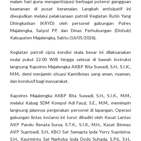
malam hari guna mengantisipasi berbagai potensi gangguan
keamanan di pusat keramaian. Langkah antisipatif ini
diwujudkan melalui pelaksanaan patroli Kegiatan Rutin Yang
Ditingkatkan (KRYD) oleh personel gabungan Polres
Majalengka, Satpol PP, dan Dinas Perhubungan (Dishub)
Kabupaten Majalengka, Sabtu (16/05/2026).
Kegiatan patroli cipta kondisi skala besar ini dilaksanakan
mulai pukul 22.00 WIB hingga selesai di bawah instruksi
langsung Kapolres Majalengka AKBP Rita Suwadi, S.H., S.I.K.,
M.M., demi menjamin situasi Kamtibmas yang aman, nyaman,
dan kondusif bagi masyarakat.
Kapolres Majalengka AKBP Rita Suwadi, S.H., S.I.K., M.M.,
melalui Kabag SDM Kompol Adi Fauzi, S.E., M.M., memimpin
langsung jalannya pergerakan personel di lapangan. Operasi
gabungan lintas instansi ini turut dihadiri oleh Kasat Lantas
AKP Pandu Renata Surya, S.T.K., S.I.K., M.H., Kasat Binmas
AKP Supriyadi, S.H., KBO Sat Samapta Ipda Yorry Supriatna,
S.H., Kaurmintu Sat Narkoba Ipda Dodo Suhada, S.Pd., S.H.,