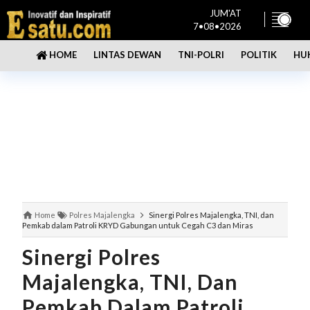
JUM'AT
7•08•2026
LINTAS DEWAN
TNI-POLRI
POLITIK
HU
HOME
Home
Polres Majalengka
Sinergi Polres Majalengka, TNI, dan
Pemkab dalam Patroli KRYD Gabungan untuk Cegah C3 dan Miras
Sinergi Polres
Majalengka, TNI, Dan
Pemkab Dalam Patroli