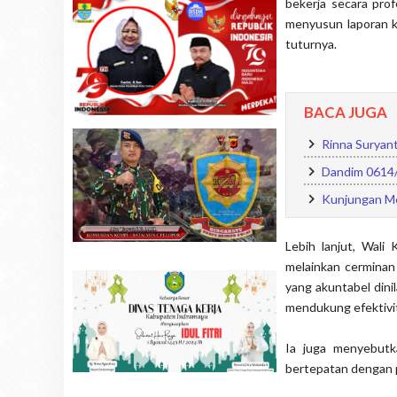
bekerja secara pro
menyusun laporan ke
tuturnya.
BACA JUGA
Rinna Suryant
Dandim 0614/
Kunjungan Me
Lebih lanjut, Wal
melainkan cerminan 
yang akuntabel dini
mendukung efektivi
Ia juga menyebutk
bertepatan dengan p