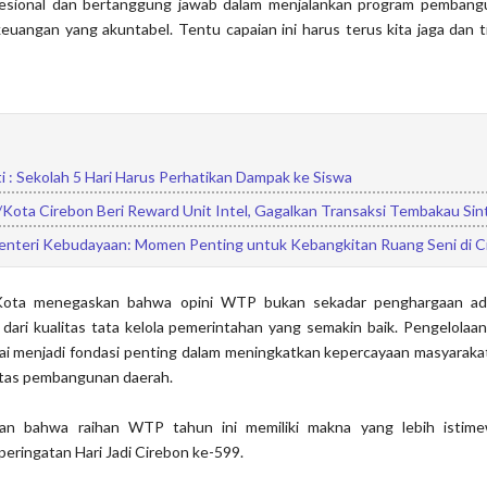
fesional dan bertanggung jawab dalam menjalankan program pembang
uangan yang akuntabel. Tentu capaian ini harus terus kita jaga dan t
i : Sekolah 5 Hari Harus Perhatikan Dampak ke Siswa
Kota Cirebon Beri Reward Unit Intel, Gagalkan Transaksi Tembakau Sin
nteri Kebudayaan: Momen Penting untuk Kebangkitan Ruang Seni di C
i Kota menegaskan bahwa opini WTP bukan sekadar penghargaan admi
dari kualitas tata kelola pemerintahan yang semakin baik. Pengelola
lai menjadi fondasi penting dalam meningkatkan kepercayaan masyaraka
tas pembangunan daerah.
an bahwa raihan WTP tahun ini memiliki makna yang lebih istim
eringatan Hari Jadi Cirebon ke-599.