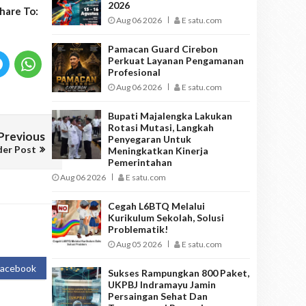
2026
hare To:
Aug 06 2026
E satu.com
Pamacan Guard Cirebon
Perkuat Layanan Pengamanan
Profesional
Aug 06 2026
E satu.com
Bupati Majalengka Lakukan
Rotasi Mutasi, Langkah
Previous
Penyegaran Untuk
der Post
Meningkatkan Kinerja
Pemerintahan
Aug 06 2026
E satu.com
Cegah L6BTQ Melalui
Kurikulum Sekolah, Solusi
Problematik!
Aug 05 2026
E satu.com
Facebook
Sukses Rampungkan 800 Paket,
UKPBJ Indramayu Jamin
Persaingan Sehat Dan