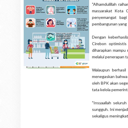
"Alhamdulillah rai
masyarakat Kota C
penyemangat bagi
pembangunan yang s
Dengan keberhasil
Cirebon optimisti
diharapkan mampu 
melalui penerapan ta
Walaupun berhasil
menegaskan bahwa pi
oleh BPK akan seger
tata kelola pemerin
"Insyaallah seluru
sungguh. Ini menjad
sekaligus meningkat