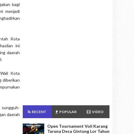
gakan bagi
ni menjadi
ghadirkan
intah Kota
asilan ini
ing daerah
l.
 Wali Kota
g diberikan
yempurnakan
n sungguh-
RECENT
POPULAR
VIDEO
ngan daerah
Open Tournament Voli Karang
Taruna Desa Gintung Lor Tahun