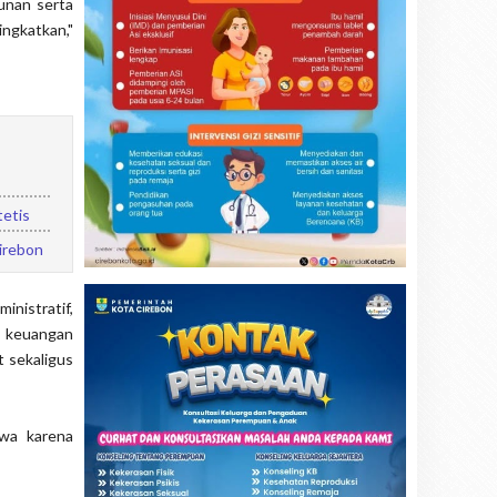
unan serta
ingkatkan,"
tetis
irebon
nistratif,
an keuangan
t sekaligus
ewa karena