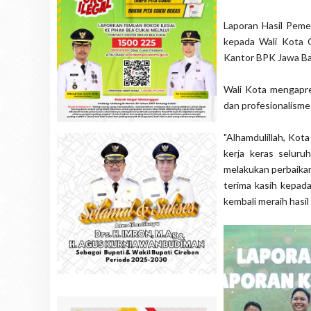
Laporan Hasil Peme
kepada Wali Kota C
Kantor BPK Jawa Bar
Wali Kota mengapre
dan profesionalism
"Alhamdulillah, Kot
kerja keras seluru
melakukan perbaika
terima kasih kepad
kembali meraih hasil