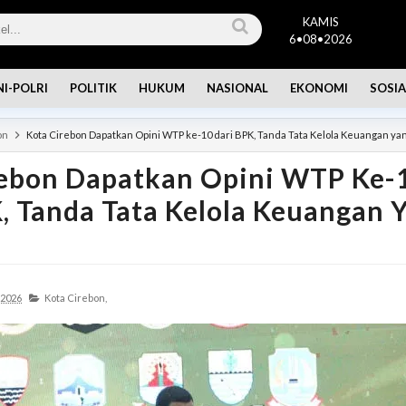
KAMIS
6•08•2026
NI-POLRI
POLITIK
HUKUM
NASIONAL
EKONOMI
SOSIA
on
Kota Cirebon Dapatkan Opini WTP ke-10 dari BPK, Tanda Tata Kelola Keuangan ya
rebon Dapatkan Opini WTP Ke-
, Tanda Tata Kelola Keuangan 
 2026
Kota Cirebon,