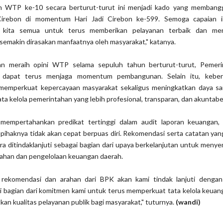
han WTP ke-10 secara berturut-turut ini menjadi kado yang membang
irebon di momentum Hari Jadi Cirebon ke-599. Semoga capaian i
 kita semua untuk terus memberikan pelayanan terbaik dan men
emakin dirasakan manfaatnya oleh masyarakat," katanya.
an meraih opini WTP selama sepuluh tahun berturut-turut, Pemer
s dapat terus menjaga momentum pembangunan. Selain itu, keberh
memperkuat kepercayaan masyarakat sekaligus meningkatkan daya sa
ta kelola pemerintahan yang lebih profesional, transparan, dan akuntabe
 mempertahankan predikat tertinggi dalam audit laporan keuangan,
haknya tidak akan cepat berpuas diri. Rekomendasi serta catatan yan
a ditindaklanjuti sebagai bagian dari upaya berkelanjutan untuk men
tahan dan pengelolaan keuangan daerah.
h rekomendasi dan arahan dari BPK akan kami tindak lanjuti denga
i bagian dari komitmen kami untuk terus memperkuat tata kelola keua
kan kualitas pelayanan publik bagi masyarakat," tuturnya.
(wandi)