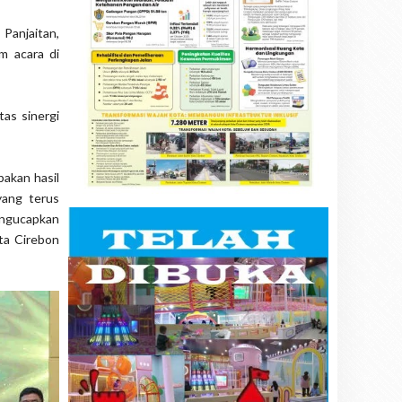
Panjaitan,
m acara di
as sinergi
pakan hasil
yang terus
engucapkan
ta Cirebon