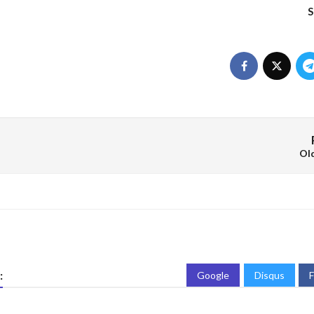
S
Ol
:
Google
Disqus