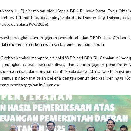
riksaan (LHP) diserahkan oleh Kepala BPK RI Jawa Barat, Eydu Oktain 
irebon, Effendi Edo, didampingi Sekretaris Daerah Iing Daiman, dala
at pada Selasa (9/6/2026).
siasi perangkat daerah, jajaran pemerintah, dan DPRD Kota Cirebon at
e dalam pengelolaan keuangan serta pembangunan daerah.
a Cirebon kembali memperoleh opini WTP dari BPK RI. Capaian ini meru
h perangkat daerah, seluruh dinas, dan seluruh jajaran pemerintah 
n, pembenahan, dan penguatan tata kelola dari waktu ke waktu. Saya m
a semua pihak yang telah bekerja dengan penuh dedikasi sehingga Ko
 yang membanggakan ini," ujarnya.