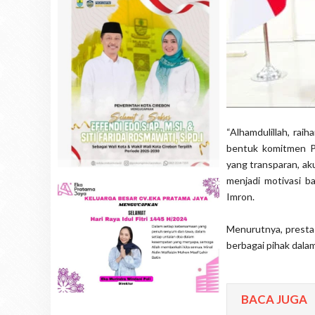
“Alhamdulillah, rai
bentuk komitmen P
yang transparan, ak
menjadi motivasi b
Imron.
Menurutnya, prestas
berbagai pihak dala
BACA JUGA