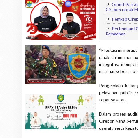
Grand Design
Cirebon untuk 
Pemkab Cireb
Pertemuan D
Ramadhan
“Prestasi ini merupa
pihak dalam menja
integritas, mempe
manfaat sebesar-be
Pengelolaan keuan
pelayanan publik, 
tepat sasaran.
Dalam proses audit
Cirebon yang berfu
daerah, serta kepat