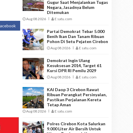
Gugur Saat Menjalankan Tugas
Negara, Jasadnya Belum
Ditemukan
Aug 08 2026
E satu.com
Facebook
Partai Demokrat Tebar 5.000
Benih Ikan Dan Tanam Ribuan
Pohon Di Setu Pejaten Cirebon
Aug 08 2026
E satu.com
Demokrat Ingin Ulang
Kesuksesan 2014, Target 61
Kursi DPR RI Pemilu 2029
Aug 08 2026
E satu.com
KAI Daop 3 Cirebon Rawat
Ribuan Perangkat Persinyalan,
Pastikan Perjalanan Kereta
Tetap Aman
Aug 08 2026
E satu.com
Polres Cirebon Kota Salurkan
9.000 Liter Air Bersih Untuk