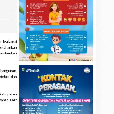
an berbagai
ertahankan
memberikan
mbangunan,
fektif dan
 Kabupaten
manan aset