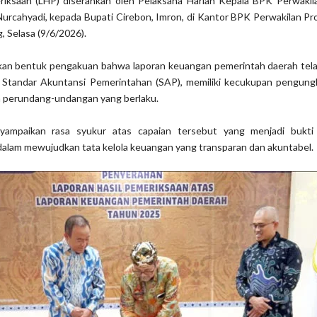
riksaan (LHP) diserahkan oleh Pelaksana Harian Kepala BPK Perwakila
Nurcahyadi, kepada Bupati Cirebon, Imron, di Kantor BPK Perwakilan Pr
, Selasa (9/6/2026).
n bentuk pengakuan bahwa laporan keuangan pemerintah daerah telah
i Standar Akuntansi Pemerintahan (SAP), memiliki kecukupan pengung
 perundang-undangan yang berlaku.
yampaikan rasa syukur atas capaian tersebut yang menjadi bukt
alam mewujudkan tata kelola keuangan yang transparan dan akuntabel.