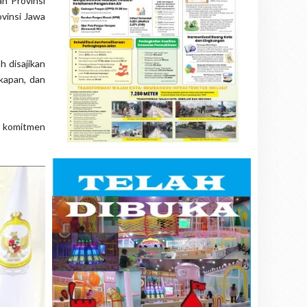
n Provinsi
ovinsi Jawa
 disajikan
kapan, dan
i komitmen