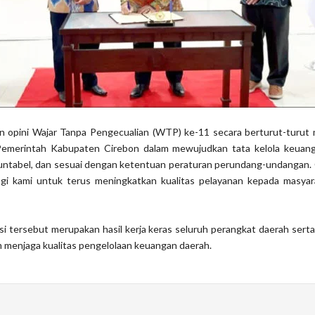
han opini Wajar Tanpa Pengecualian (WTP) ke-11 secara berturut-turu
emerintah Kabupaten Cirebon dalam mewujudkan tata kelola keuan
untabel, dan sesuai dengan ketentuan peraturan perundang-undangan. 
agi kami untuk terus meningkatkan kualitas pelayanan kepada masyarak
i tersebut merupakan hasil kerja keras seluruh perangkat daerah ser
m menjaga kualitas pengelolaan keuangan daerah.