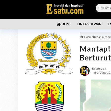
LINTAS DEWAN
T
HOME
Home
Kab Cirebo
Mantap!
Berturut
E Satu.com
Di
June 10,