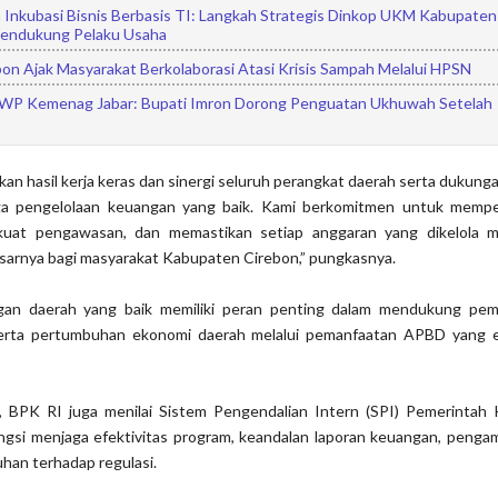
 Inkubasi Bisnis Berbasis TI: Langkah Strategis Dinkop UKM Kabupaten
Mendukung Pelaku Usaha
on Ajak Masyarakat Berkolaborasi Atasi Krisis Sampah Melalui HPSN
WP Kemenag Jabar: Bupati Imron Dorong Penguatan Ukhuwah Setelah
kan hasil kerja keras dan sinergi seluruh perangkat daerah serta dukung
ga pengelolaan keuangan yang baik. Kami berkomitmen untuk memp
rkuat pengawasan, dan memastikan setiap anggaran yang dikelola 
sarnya bagi masyarakat Kabupaten Cirebon,” pungkasnya.
gan daerah yang baik memiliki peran penting dalam mendukung pe
serta pertumbuhan ekonomi daerah melalui pemanfaatan APBD yang e
, BPK RI juga menilai Sistem Pengendalian Intern (SPI) Pemerintah
ngsi menjaga efektivitas program, keandalan laporan keuangan, penga
uhan terhadap regulasi.