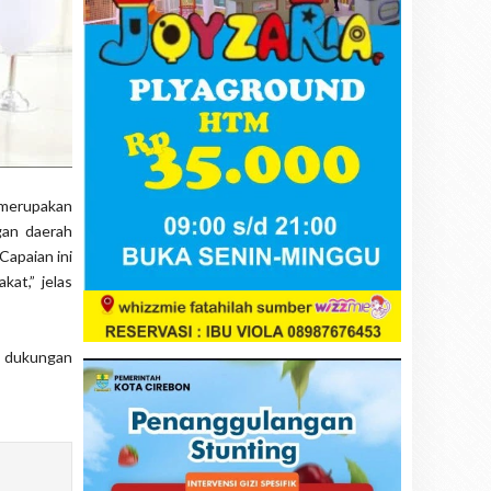
t merupakan
gan daerah
Capaian ini
at,” jelas
ta dukungan