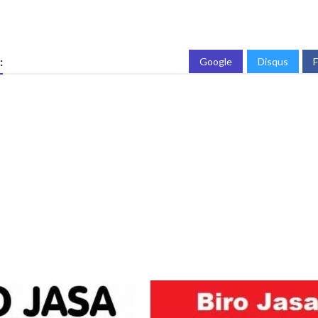
:
Google
Disqus