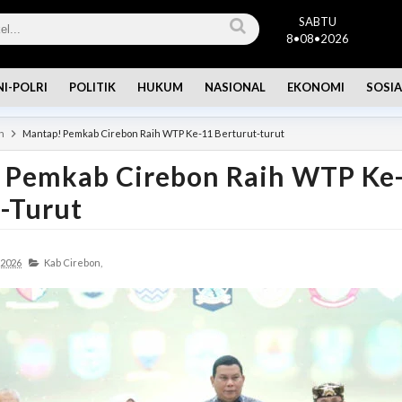
SABTU
8•08•2026
NI-POLRI
POLITIK
HUKUM
NASIONAL
EKONOMI
SOSIA
n
Mantap! Pemkab Cirebon Raih WTP Ke-11 Berturut-turut
 Pemkab Cirebon Raih WTP Ke
-Turut
 2026
Kab Cirebon,